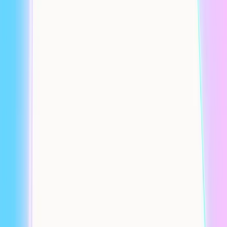
画像から動画へ
動画
写真
写真をAIで魅力的な動画に変換。モーション、テキスト、音
楽を数秒で追加でき、SNS投稿、広告、ストーリーテリング
に最適です。
今すぐ試す