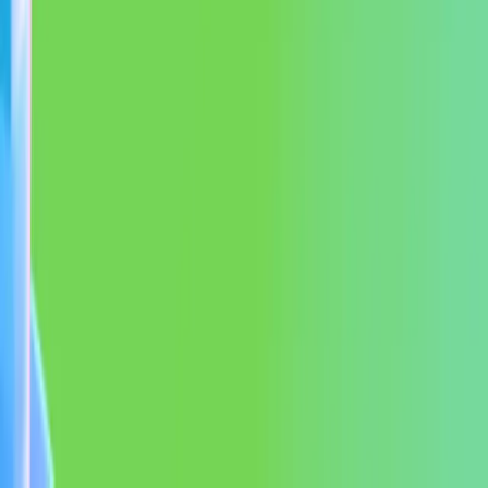
今すぐ試す