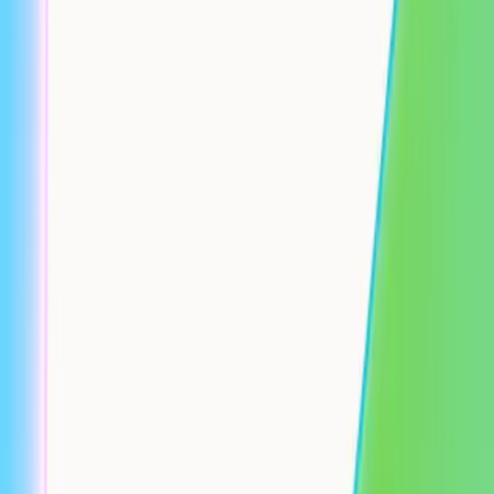
写真を歌わせよう