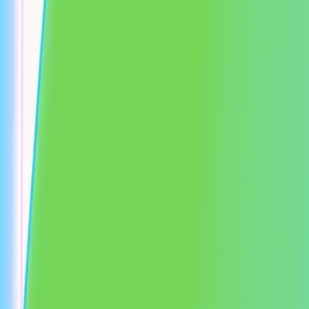
AI動画広告ジェネレーター
人工知能を活用して、高パフォーマンスな動画広告を作成し
ましょう。HeyGen の AI Video Ad Generator は、商品デー
タや広告コピー、スクリプトを、数分で公開準備が整った動
画に変換します。カメラも、出演者も、編集スキルも不要。
結果につながる、スピーディで効果的な動画広告を実現しま
す。