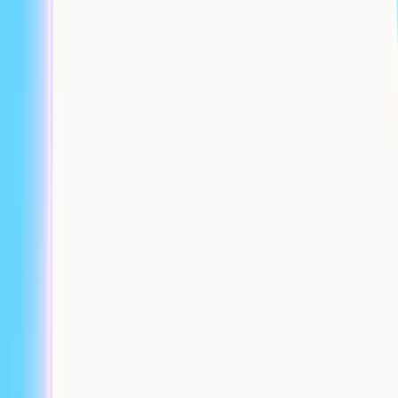
テキストから動画へのAI
動画
テキスト
どんなアイデアや台本、メッセージでも、カメラも編集ソフ
トも制作スキルも不要で、洗練された動画に仕上げることが
できます。
今すぐ試す