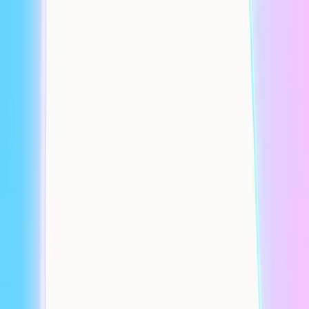
|
プラットフォーム
ユースケース
開発者
リソース
リサーチ
料金
エンタープライズ
JA
ログイン
ツール
すべてのクリエイターのためのAI動画
ツール
HeyGen の無料 AI 動画ツールをひとまとめにした、完全な
ライブラリです。アバターの生成、ボイスクローン、キャプ
ション作成、動画翻訳、クリップ編集に加え、テキスト・画