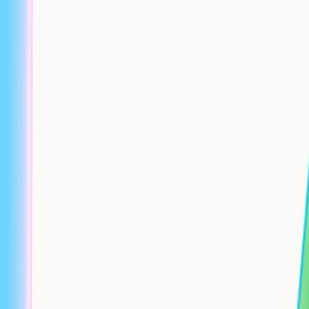
動画へのURL：あらゆるリンクを洗練された動画
に変換
テキスト
動画