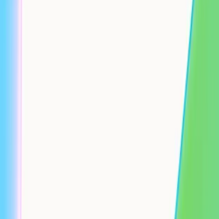
すぐにアートが作れるジブリ風アート動画ジェネ
レーター
動画
写真
ジブリ風アート動画ジェネレーターは、どこか懐かしいアニ
メーションの美学にインスパイアされた、感情豊かで手描き
風のAI動画を作成できるツールです。HeyGen を使えば、特
別なアニメーションスキルがなくても、シンプルなアイデア
や台本、画像などから、シネマティックなジブリ風アート動
画を簡単に生み出せます。
今すぐ試す