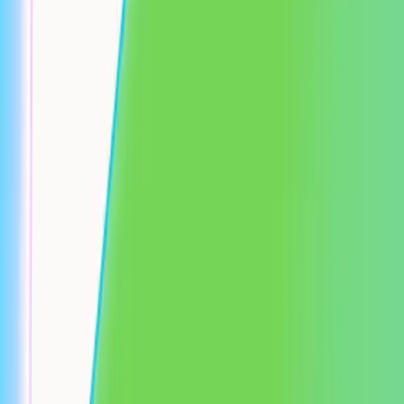
今すぐ試す