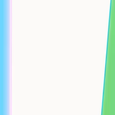
Transform any URL into a finished, on-brand video in
minutes with the URL to video AI from HeyGen. Drop in a
product link, blog post, or web page, and ship a ready-to-
run, professional video for social media, ads, email, and the
web.
今すぐ試す