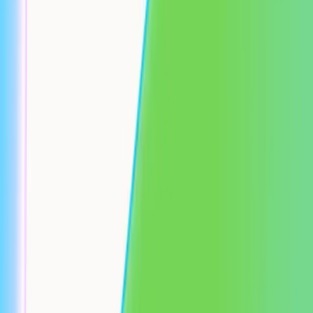
あらゆる動画をアップロードして、数秒で正確なキャプショ
ンを自動生成。Reels、TikTok、YouTube など各プラットフ
ォーム向けにキャプションをカスタマイズし、そのままどこ
へでも公開できます。
今すぐ試す