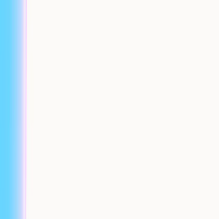
手軽にお祝いできるAIバースデービデオメーカー
動画