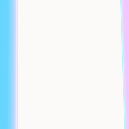
す。
今すぐ試す