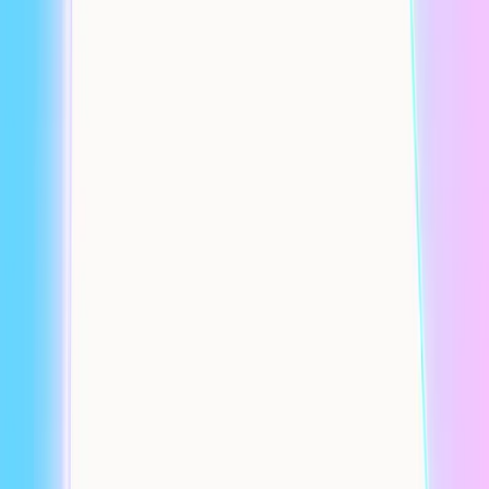
像・音声から数分で洗練された動画を作成できます。編集ソ
フトも制作会社も、難しい学習も一切不要です。
すべて
動画
写真
アバター
テキスト
ビデオ