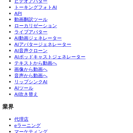
ビデオアバター
トーキングフォトAI
API
動画翻訳ツール
ローカリゼーション
ライブアバター
AI動画ジェネレーター
AIアバタージェネレーター
AI音声クローン
AIポッドキャストジェネレーター
テキストから動画へ
画像から動画へ
音声から動画へ
リップシンクAI
AIツール
AI吹き替え
業界
代理店
eラーニング
マーケティング