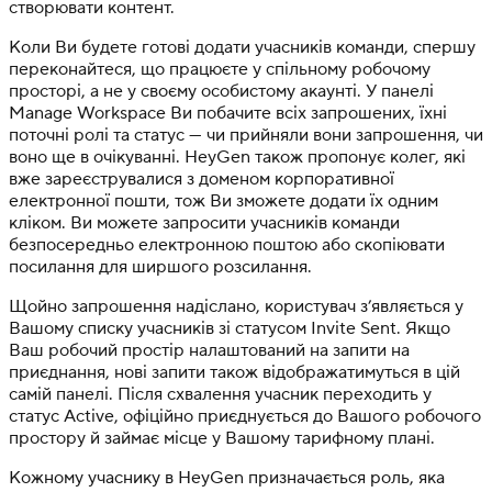
створювати контент.
Коли Ви будете готові додати учасників команди, спершу
переконайтеся, що працюєте у спільному робочому
просторі, а не у своєму особистому акаунті. У панелі
Manage Workspace Ви побачите всіх запрошених, їхні
поточні ролі та статус — чи прийняли вони запрошення, чи
воно ще в очікуванні. HeyGen також пропонує колег, які
вже зареєструвалися з доменом корпоративної
електронної пошти, тож Ви зможете додати їх одним
кліком. Ви можете запросити учасників команди
безпосередньо електронною поштою або скопіювати
посилання для ширшого розсилання.
Щойно запрошення надіслано, користувач з’являється у
Вашому списку учасників зі статусом Invite Sent. Якщо
Ваш робочий простір налаштований на запити на
приєднання, нові запити також відображатимуться в цій
самій панелі. Після схвалення учасник переходить у
статус Active, офіційно приєднується до Вашого робочого
простору й займає місце у Вашому тарифному плані.
Кожному учаснику в HeyGen призначається роль, яка