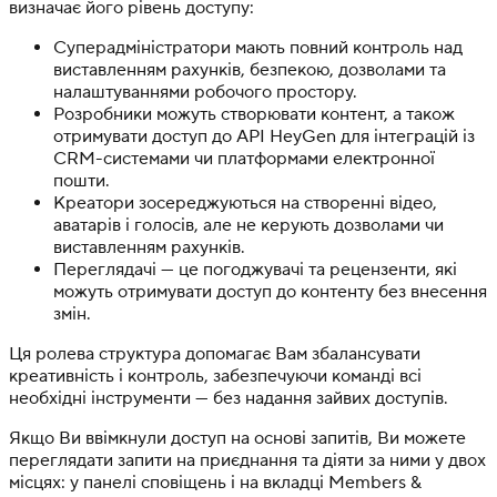
визначає його рівень доступу:
Суперадміністратори мають повний контроль над
виставленням рахунків, безпекою, дозволами та
налаштуваннями робочого простору.
Розробники можуть створювати контент, а також
отримувати доступ до API HeyGen для інтеграцій із
CRM-системами чи платформами електронної
пошти.
Креатори зосереджуються на створенні відео,
аватарів і голосів, але не керують дозволами чи
виставленням рахунків.
Переглядачі — це погоджувачі та рецензенти, які
можуть отримувати доступ до контенту без внесення
змін.
Ця ролева структура допомагає Вам збалансувати
креативність і контроль, забезпечуючи команді всі
необхідні інструменти — без надання зайвих доступів.
Якщо Ви ввімкнули доступ на основі запитів, Ви можете
переглядати запити на приєднання та діяти за ними у двох
місцях: у панелі сповіщень і на вкладці Members &