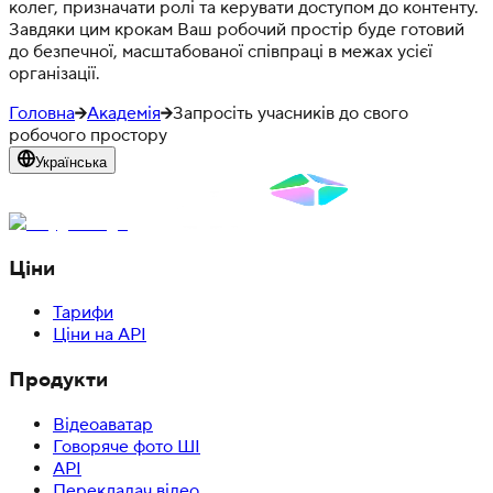
колег, призначати ролі та керувати доступом до контенту.
Завдяки цим крокам Ваш робочий простір буде готовий
до безпечної, масштабованої співпраці в межах усієї
організації.
Головна
Академія
Запросіть учасників до свого
робочого простору
Українська
Ціни
Тарифи
Ціни на API
Продукти
Відеоаватар
Говоряче фото ШІ
API
Перекладач відео