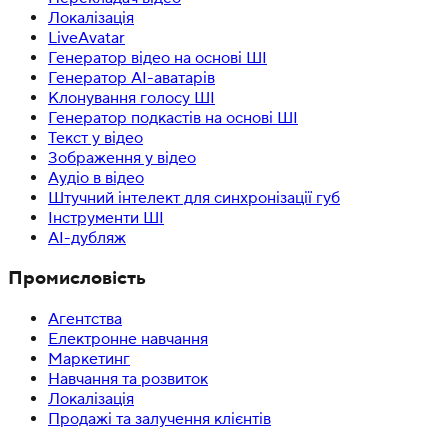
Локалізація
LiveAvatar
Генератор відео на основі ШІ
Генератор AI-аватарів
Клонування голосу ШІ
Генератор подкастів на основі ШІ
Текст у відео
Зображення у відео
Аудіо в відео
Штучний інтелект для синхронізації губ
Інструменти ШІ
AI-дубляж
Промисловість
Агентства
Електронне навчання
Маркетинг
Навчання та розвиток
Локалізація
Продажі та залучення клієнтів