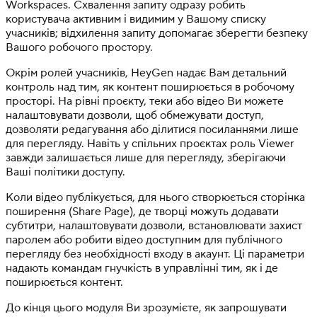
Workspaces. Схвалення запиту одразу робить
користувача активним і видимим у Вашому списку
учасників; відхилення запиту допомагає зберегти безпеку
Вашого робочого простору.
Окрім ролей учасників, HeyGen надає Вам детальний
контроль над тим, як контент поширюється в робочому
просторі. На рівні проєкту, теки або відео Ви можете
налаштовувати дозволи, щоб обмежувати доступ,
дозволяти редагування або ділитися посиланнями лише
для перегляду. Навіть у спільних проєктах роль Viewer
завжди залишається лише для перегляду, зберігаючи
Ваші політики доступу.
Коли відео публікується, для нього створюється сторінка
поширення (Share Page), де творці можуть додавати
субтитри, налаштовувати дозволи, встановлювати захист
паролем або робити відео доступним для публічного
перегляду без необхідності входу в акаунт. Ці параметри
надають командам гнучкість в управлінні тим, як і де
поширюється контент.
До кінця цього модуля Ви зрозумієте, як запрошувати