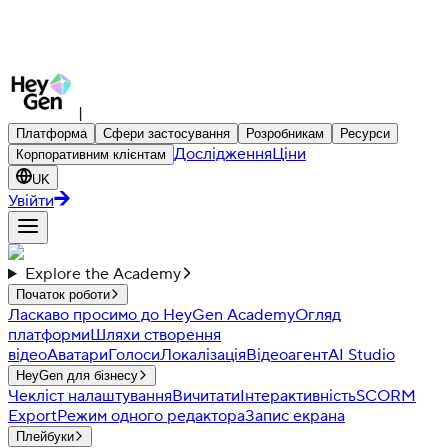
|
Платформа
Сфери застосування
Розробникам
Ресурси
Дослідження
Ціни
Корпоративним клієнтам
UK
Увійти
Explore the Academy
Початок роботи
Ласкаво просимо до HeyGen Academy
Огляд
платформи
Шляхи створення
відео
Аватари
Голоси
Локалізація
Відеоагент
AI Studio
HeyGen для бізнесу
Чекліст налаштування
Вичитати
Інтерактивність
SCORM
Export
Режим одного редактора
Запис екрана
Плейбуки