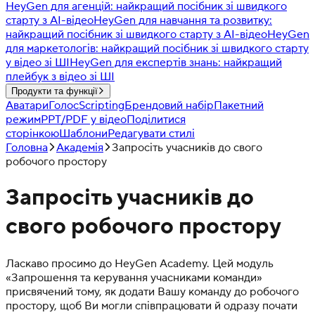
HeyGen для агенцій: найкращий посібник зі швидкого
старту з AI-відео
HeyGen для навчання та розвитку:
найкращий посібник зі швидкого старту з AI-відео
HeyGen
для маркетологів: найкращий посібник зі швидкого старту
у відео зі ШІ
HeyGen для експертів знань: найкращий
плейбук з відео зі ШІ
Продукти та функції
Аватари
Голос
Scripting
Брендовий набір
Пакетний
режим
PPT/PDF у відео
Поділитися
сторінкою
Шаблони
Редагувати стилі
Головна
Академія
Запросіть учасників до свого
робочого простору
Запросіть учасників до
свого робочого простору
Ласкаво просимо до HeyGen Academy. Цей модуль
«Запрошення та керування учасниками команди»
присвячений тому, як додати Вашу команду до робочого
простору, щоб Ви могли співпрацювати й одразу почати