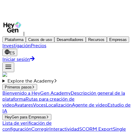
|
Plataforma
Casos de uso
Desarrolladores
Recursos
Empresas
Investigación
Precios
ES
Iniciar sesión
Explore the Academy
Primeros pasos
Bienvenido a HeyGen Academy
Descripción general de la
plataforma
Rutas para creación de
video
Avatares
Voces
Localización
Agente de video
Estudio de
IA
HeyGen para Empresas
Lista de verificación de
configuración
Corregir
Interactividad
SCORM Export
Single