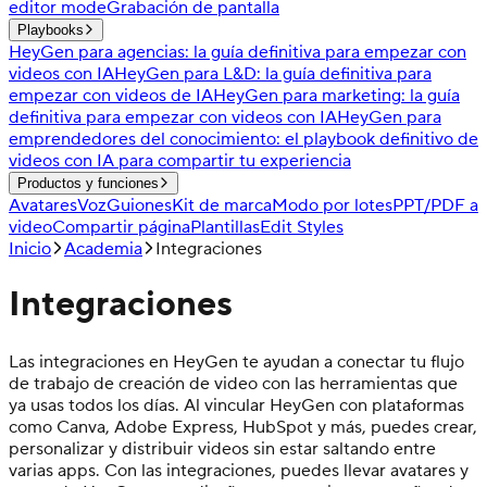
editor mode
Grabación de pantalla
Playbooks
HeyGen para agencias: la guía definitiva para empezar con
videos con IA
HeyGen para L&D: la guía definitiva para
empezar con videos de IA
HeyGen para marketing: la guía
definitiva para empezar con videos con IA
HeyGen para
emprendedores del conocimiento: el playbook definitivo de
videos con IA para compartir tu experiencia
Productos y funciones
Avatares
Voz
Guiones
Kit de marca
Modo por lotes
PPT/PDF a
video
Compartir página
Plantillas
Edit Styles
Inicio
Academia
Integraciones
Integraciones
Las integraciones en HeyGen te ayudan a conectar tu flujo
de trabajo de creación de video con las herramientas que
ya usas todos los días. Al vincular HeyGen con plataformas
como Canva, Adobe Express, HubSpot y más, puedes crear,
personalizar y distribuir videos sin estar saltando entre
varias apps. Con las integraciones, puedes llevar avatares y