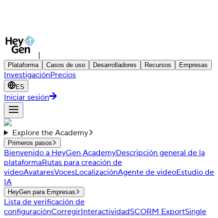
|
Plataforma
Casos de uso
Desarrolladores
Recursos
Empresas
Investigación
Precios
ES
Iniciar sesión
Explore the Academy
Primeros pasos
Bienvenido a HeyGen Academy
Descripción general de la
plataforma
Rutas para creación de
video
Avatares
Voces
Localización
Agente de video
Estudio de
IA
HeyGen para Empresas
Lista de verificación de
configuración
Corregir
Interactividad
SCORM Export
Single