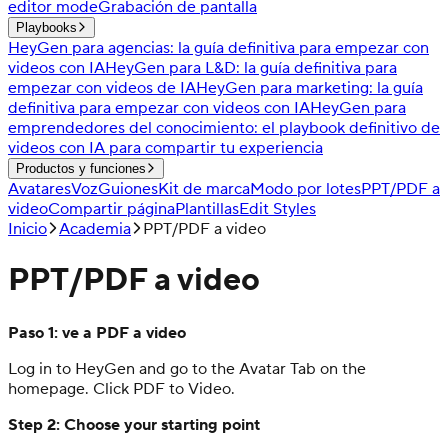
editor mode
Grabación de pantalla
Playbooks
HeyGen para agencias: la guía definitiva para empezar con
videos con IA
HeyGen para L&D: la guía definitiva para
empezar con videos de IA
HeyGen para marketing: la guía
definitiva para empezar con videos con IA
HeyGen para
emprendedores del conocimiento: el playbook definitivo de
videos con IA para compartir tu experiencia
Productos y funciones
Avatares
Voz
Guiones
Kit de marca
Modo por lotes
PPT/PDF a
video
Compartir página
Plantillas
Edit Styles
Inicio
Academia
PPT/PDF a video
PPT/PDF a video
Paso 1: ve a PDF a video
Log in to HeyGen and go to the Avatar Tab on the
homepage. Click PDF to Video.
Step 2: Choose your starting point