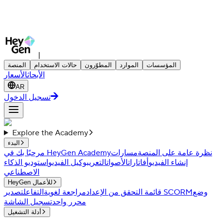
|
المؤسسات
الموارد
المطوّرون
حالات الاستخدام
المنصة
الأبحاث
الأسعار
AR
تسجيل الدخول
Explore the Academy
البدء
نظرة عامة على المنصة
مسارات
مرحبًا بك في HeyGen Academy
إنشاء الفيديو
أفاتارات
الأصوات
التعريب
وكيل الفيديو
استوديو الذكاء
الاصطناعي
HeyGen للأعمال
وضع
تصدير SCORM
قائمة التحقق من الإعداد
مراجعة لغوية
التفاعل
محرر واحد
تسجيل الشاشة
أدلة التشغيل