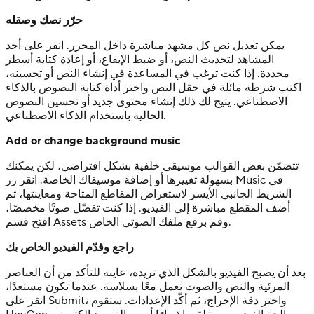
حرّر نصك وصقله
يمكن تعديل نص كل مشهد مباشرة داخل المحرر. انقر على أحد
المشاهد لتحديث النص، أو ضبط الإيقاع، أو إعادة كتابة أسطر
محددة. إذا كنت ترغب في المساعدة في إنشاء النص أو تحسينه،
اكتب شرطة مائلة في حقل النص واختر أداة كتابة النصوص بالذكاء
الاصطناعي. يتيح لك ذلك إنشاء محتوى جديد أو تحسين النصوص
الحالية باستخدام الذكاء الاصطناعي.
Add or change background music
تتضمّن بعض القوالب موسيقى خلفية بشكل افتراضي، لكن يمكنك
بسهولة تغييرها أو إضافة موسيقاك الخاصة. انقر زر Music في
الشريط الجانبي الأيسر لاستعراض المقاطع المتاحة ومعاينتها، ثم
أضف المقطع مباشرة إلى الفيديو. إذا كنت تفضّل صوتًا مخصصًا،
افتح قسم Assets وقم برفع ملفك الصوتي الخاص.
راجع وقدّم الفيديو الخاص بك
بعد أن يصبح الفيديو بالشكل الذي تريده، عاينه للتأكد من أن العناصر
المرئية والنص والصوت تعمل معًا بسلاسة. عندما تكون مستعدًا،
انقر على Submit، واختر دقة الإخراج، ثم أكّد الإعدادات. ستقوم