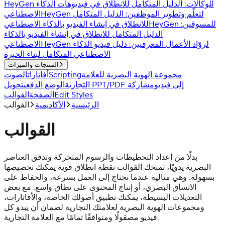
HeyGen للوكالات: الدليل المتكامل للانطلاق في فيديوهات الذكاء
HeyGen لتعلّم وتطوير الموظفين: الدليل المتكامل
الاصطناعي
HeyGen للمسوقين:
للانطلاق في إنشاء الفيديو بالذكاء الاصطناعي
الدليل المتكامل للانطلاق في إنشاء الفيديو بالذكاء
HeyGen لروّاد الأعمال المعرفيين: دليل فيديو الذكاء
الاصطناعي
الاصطناعي المتكامل لبناء الخبرة
المنتجات والميزات
مجموعة الهوية البصرية للعلامة
Scripting
أفاتارات
الصوت
تحويل PPT/PDF إلى فيديو
مشاركة
التجارية
الوضع الدفعي
Edit Styles
الصفحة
القوالب
الرئيسية
الأكاديمية
القوالب
القوالب
بدلًا من إعداد التخطيطات والرسوم المتحركة وتدفق العناصر
البصرية يدويًا، تمنحك القوالب نقطة انطلاق قوية يمكنك تخصيصها
بسهولة. وهي مثالية عندما تحتاج إلى العمل بسرعة، والحفاظ على
الاتساق البصري، أو إنتاج المحتوى على نطاق واسع. مع بعض
التعديلات البسيطة، يمكنك تطبيق أصولك الخاصة، والأفاتارات،
ومجموعات الهوية البصرية لعلامتك التجارية لضمان أن يبدو كل
فيديو مصقولًا ومتوافقًا تمامًا مع العلامة التجارية.