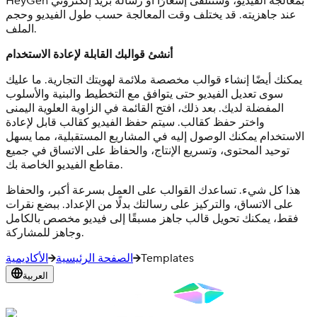
HeyGen بمعالجة الفيديو، وستتلقى إشعارًا أو رسالة بريد إلكتروني
عند جاهزيته. قد يختلف وقت المعالجة حسب طول الفيديو وحجم
الملف.
أنشئ قوالبك القابلة لإعادة الاستخدام
يمكنك أيضًا إنشاء قوالب مخصصة ملائمة لهويتك التجارية. ما عليك
سوى تعديل الفيديو حتى يتوافق مع التخطيط والبنية والأسلوب
المفضلة لديك. بعد ذلك، افتح القائمة في الزاوية العلوية اليمنى
واختر حفظ كقالب. سيتم حفظ الفيديو كقالب قابل لإعادة
الاستخدام يمكنك الوصول إليه في المشاريع المستقبلية، مما يسهل
توحيد المحتوى، وتسريع الإنتاج، والحفاظ على الاتساق في جميع
مقاطع الفيديو الخاصة بك.
هذا كل شيء. تساعدك القوالب على العمل بسرعة أكبر، والحفاظ
على الاتساق، والتركيز على رسالتك بدلًا من الإعداد. ببضع نقرات
فقط، يمكنك تحويل قالب جاهز مسبقًا إلى فيديو مخصص بالكامل
وجاهز للمشاركة.
Templates
الصفحة الرئيسية
الأكاديمية
العربية