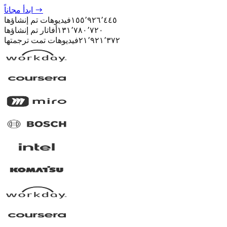
ابدأ مجاناً →
١٥٥٬٩٢٦٬٤٤٥
فيديوهات تم إنشاؤها
١٣١٬٧٨٠٬٧٢٠
أفاتار تم إنشاؤها
٢١٬٩٢١٬٣٧٢
فيديوهات تمت ترجمتها