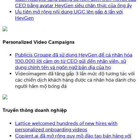
CEO bằng avatar HeyGen siêu chân thực của ông ấy
Ưu tiên mở rộng nội dung UGC lên gấp 6 lần với
HeyGen
Personalized Video Campaigns
Publicis Groupe đã sử dụng HeyGen để cá nhân hóa
100.000 lời cảm ơn từ CEO gửi đến nhân viên, sử
dụng chính tên và ngôn ngữ bản địa của họ
Videoimagem đã tăng gấp 3 lần mức độ tương tác với
các chiến dịch khách hàng được cá nhân hóa dành cho
người hâm mộ bóng đá
Truyền thông doanh nghiệp
Lattice welcomed hundreds of new hires with
personalized onboarding videos
Copient.ai đã mở rộng quy mô đào tạo bán hàng với