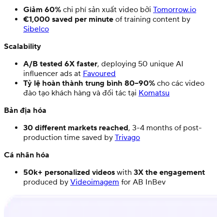
Giảm 60%
chi phí sản xuất video bởi
Tomorrow.io
€1,000 saved per minute
of training content by
Sibelco
Scalability
A/B tested 6X faster
, deploying 50 unique AI
influencer ads at
Favoured
Tỷ lệ hoàn thành trung bình 80–90%
cho các video
đào tạo khách hàng và đối tác tại
Komatsu
Bản địa hóa
30 different markets reached
, 3-4 months of post-
production time saved by
Trivago
Cá nhân hóa
50k+ personalized videos
with
3X the engagement
produced by
Videoimagem
for AB InBev