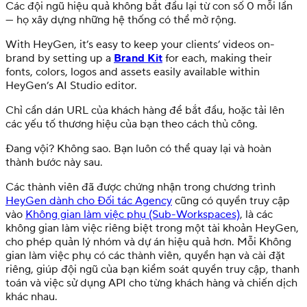
Các đội ngũ hiệu quả không bắt đầu lại từ con số 0 mỗi lần
— họ xây dựng những hệ thống có thể mở rộng.
With HeyGen, it’s easy to keep your clients’ videos on-
brand by setting up a
Brand Kit
for each, making their
fonts, colors, logos and assets easily available within
HeyGen’s AI Studio editor.
Chỉ cần dán URL của khách hàng để bắt đầu, hoặc tải lên
các yếu tố thương hiệu của bạn theo cách thủ công.
Đang vội? Không sao. Bạn luôn có thể quay lại và hoàn
thành bước này sau.
Các thành viên đã được chứng nhận trong chương trình
HeyGen dành cho Đối tác Agency
cũng có quyền truy cập
vào
Không gian làm việc phụ (Sub-Workspaces)
, là các
không gian làm việc riêng biệt trong một tài khoản HeyGen,
cho phép quản lý nhóm và dự án hiệu quả hơn. Mỗi Không
gian làm việc phụ có các thành viên, quyền hạn và cài đặt
riêng, giúp đội ngũ của bạn kiểm soát quyền truy cập, thanh
toán và việc sử dụng API cho từng khách hàng và chiến dịch
khác nhau.