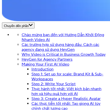
Chuyển đến phần
Chào mừng bạn đến với Hướng Dẫn Khởi Động
Nhanh Video AI
Các trường hợp sử dụng hàng đầu: Cách các
agency đang sử dụng HeyGen
Why Video is Critical in Business Growth Today
HeyGen for Agency Partners
Making Your First AI Video
Introduction
Step 1: Set up for scale: Brand Kit & Sub-
Workspaces
Step 2: Write Your Script
Thực hành tốt nhất: Viết kịch bản nhanh
hơn và hiệu quả hơn với AI
Step 3: Create a Hyper Realistic Avatar
Các thực tiễn tốt nhất: Tạo giọng AI tùy
chỉnh chất lượng cao