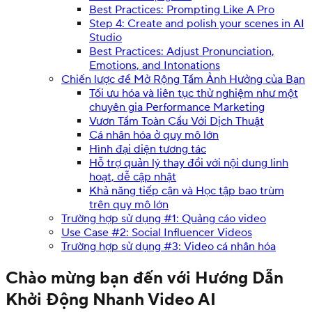
Best Practices: Prompting Like A Pro
Step 4: Create and polish your scenes in AI
Studio
Best Practices: Adjust Pronunciation,
Emotions, and Intonations
Chiến lược để Mở Rộng Tầm Ảnh Hưởng của Bạn
Tối ưu hóa và liên tục thử nghiệm như một
chuyên gia Performance Marketing
Vươn Tầm Toàn Cầu Với Dịch Thuật
Cá nhân hóa ở quy mô lớn
Hình đại diện tương tác
Hỗ trợ quản lý thay đổi với nội dung linh
hoạt, dễ cập nhật
Khả năng tiếp cận và Học tập bao trùm
trên quy mô lớn
Trường hợp sử dụng #1: Quảng cáo video
Use Case #2: Social Influencer Videos
Trường hợp sử dụng #3: Video cá nhân hóa
Chào mừng bạn đến với Hướng Dẫn
Khởi Động Nhanh Video AI