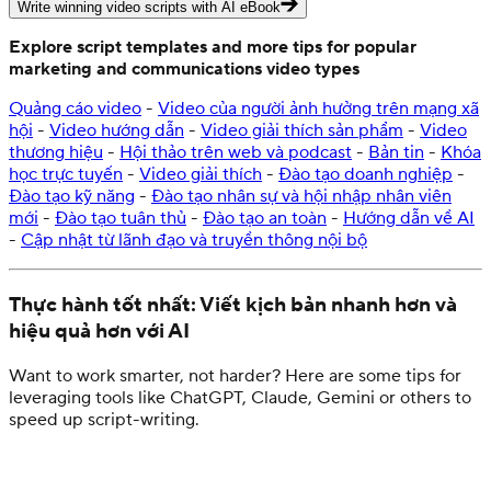
Write winning video scripts with AI eBook
Explore script templates and more tips for popular
marketing and communications video types
Quảng cáo video
-
Video của người ảnh hưởng trên mạng xã
hội
-
Video hướng dẫn
-
Video giải thích sản phẩm
-
Video
thương hiệu
-
Hội thảo trên web và podcast
-
Bản tin
-
Khóa
học trực tuyến
-
Video giải thích
-
Đào tạo doanh nghiệp
-
Đào tạo kỹ năng
-
Đào tạo nhân sự và hội nhập nhân viên
mới
-
Đào tạo tuân thủ
-
Đào tạo an toàn
-
Hướng dẫn về AI
-
Cập nhật từ lãnh đạo và truyền thông nội bộ
Thực hành tốt nhất: Viết kịch bản nhanh hơn và
hiệu quả hơn với AI
Want to work smarter, not harder? Here are some tips for
leveraging tools like ChatGPT, Claude, Gemini or others to
speed up script-writing.