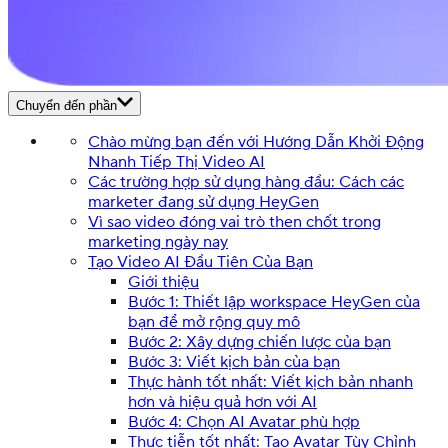
Chuyển đến phần
Chào mừng bạn đến với Hướng Dẫn Khởi Động
Nhanh Tiếp Thị Video AI
Các trường hợp sử dụng hàng đầu: Cách các
marketer đang sử dụng HeyGen
Vì sao video đóng vai trò then chốt trong
marketing ngày nay
Tạo Video AI Đầu Tiên Của Bạn
Giới thiệu
Bước 1: Thiết lập workspace HeyGen của
bạn để mở rộng quy mô
Bước 2: Xây dựng chiến lược của bạn
Bước 3: Viết kịch bản của bạn
Thực hành tốt nhất: Viết kịch bản nhanh
hơn và hiệu quả hơn với AI
Bước 4: Chọn AI Avatar phù hợp
Thực tiễn tốt nhất: Tạo Avatar Tùy Chỉnh