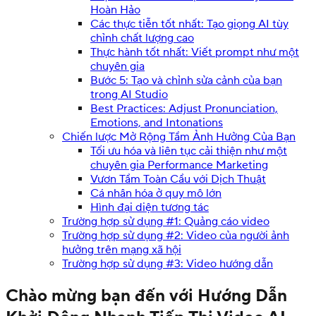
Hoàn Hảo
Các thực tiễn tốt nhất: Tạo giọng AI tùy
chỉnh chất lượng cao
Thực hành tốt nhất: Viết prompt như một
chuyên gia
Bước 5: Tạo và chỉnh sửa cảnh của bạn
trong AI Studio
Best Practices: Adjust Pronunciation,
Emotions, and Intonations
Chiến lược Mở Rộng Tầm Ảnh Hưởng Của Bạn
Tối ưu hóa và liên tục cải thiện như một
chuyên gia Performance Marketing
Vươn Tầm Toàn Cầu với Dịch Thuật
Cá nhân hóa ở quy mô lớn
Hình đại diện tương tác
Trường hợp sử dụng #1: Quảng cáo video
Trường hợp sử dụng #2: Video của người ảnh
hưởng trên mạng xã hội
Trường hợp sử dụng #3: Video hướng dẫn
Chào mừng bạn đến với Hướng Dẫn