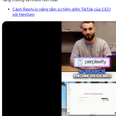
Cách Reply.io nâng tầm sự hiện diện TikTok của CEO
với HeyGen