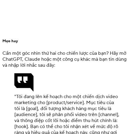
Mẹo hay
Cần một góc nhìn thứ hai cho chiến lược của bạn? Hãy mở
ChatGPT, Claude hoặc một công cụ khác mà bạn tin dùng
và nhập lời nhắc sau đây:
"Tôi đang lên kế hoạch cho một chiến dịch video
marketing cho [product/service]. Mục tiêu của
tôi là [goal], đối tượng khách hàng mục tiêu là
[audience], tôi sẽ phân phối video trên [channel],
và thông điệp cốt lõi hoặc điểm thu hút chính là:
[hook]. Bạn có thể cho tôi nhận xét về mức độ rõ
ràng và hiệu quả của kế hoạch này, cũng như gợi