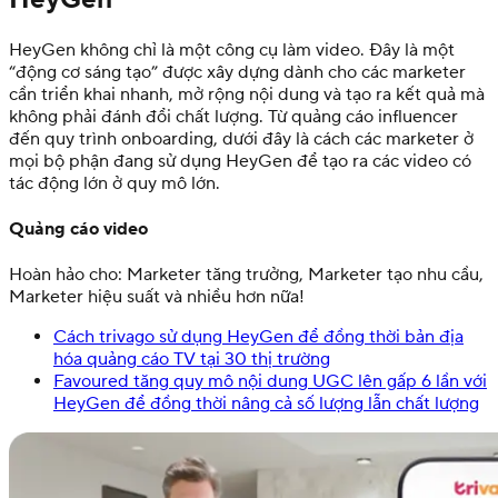
HeyGen không chỉ là một công cụ làm video. Đây là một
“động cơ sáng tạo” được xây dựng dành cho các marketer
cần triển khai nhanh, mở rộng nội dung và tạo ra kết quả mà
không phải đánh đổi chất lượng. Từ quảng cáo influencer
đến quy trình onboarding, dưới đây là cách các marketer ở
mọi bộ phận đang sử dụng HeyGen để tạo ra các video có
tác động lớn ở quy mô lớn.
Quảng cáo video
Hoàn hảo cho: Marketer tăng trưởng, Marketer tạo nhu cầu,
Marketer hiệu suất và nhiều hơn nữa!
Cách trivago sử dụng HeyGen để đồng thời bản địa
hóa quảng cáo TV tại 30 thị trường
Favoured tăng quy mô nội dung UGC lên gấp 6 lần với
HeyGen để đồng thời nâng cả số lượng lẫn chất lượng