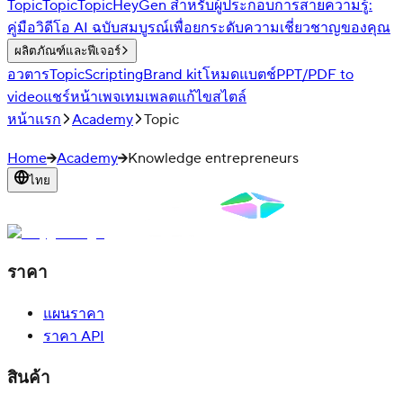
Topic
Topic
Topic
HeyGen สำหรับผู้ประกอบการสายความรู้:
คู่มือวิดีโอ AI ฉบับสมบูรณ์เพื่อยกระดับความเชี่ยวชาญของคุณ
ผลิตภัณฑ์และฟีเจอร์
อวตาร
Topic
Scripting
Brand kit
โหมดแบตช์
PPT/PDF to
video
แชร์หน้าเพจ
เทมเพลต
แก้ไขสไตล์
หน้าแรก
Academy
Topic
Home
Academy
Knowledge entrepreneurs
ไทย
ราคา
แผนราคา
ราคา API
สินค้า