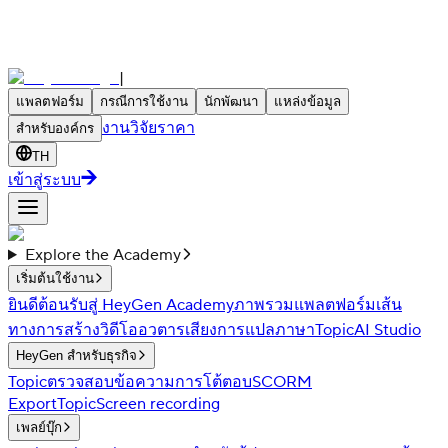
|
แพลตฟอร์ม
กรณีการใช้งาน
นักพัฒนา
แหล่งข้อมูล
งานวิจัย
ราคา
สำหรับองค์กร
TH
เข้าสู่ระบบ
Explore the Academy
เริ่มต้นใช้งาน
ยินดีต้อนรับสู่ HeyGen Academy
ภาพรวมแพลตฟอร์ม
เส้น
ทางการสร้างวิดีโอ
อวตาร
เสียง
การแปลภาษา
Topic
AI Studio
HeyGen สำหรับธุรกิจ
Topic
ตรวจสอบข้อความ
การโต้ตอบ
SCORM
Export
Topic
Screen recording
เพลย์บุ๊ก