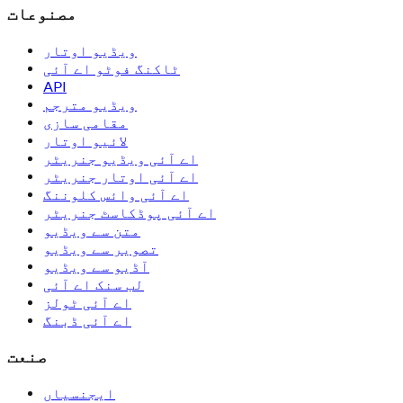
مصنوعات
ویڈیو اوتار
ٹاکنگ فوٹو اے آئی
API
ویڈیو مترجم
مقامی سازی
لائیو اوتار
اے آئی ویڈیو جنریٹر
اے آئی اوتار جنریٹر
اے آئی وائس کلوننگ
اے آئی پوڈکاسٹ جنریٹر
متن سے ویڈیو
تصویر سے ویڈیو
آڈیو سے ویڈیو
لب سنک اے آئی
اے آئی ٹولز
اے آئی ڈبنگ
صنعت
ایجنسیاں