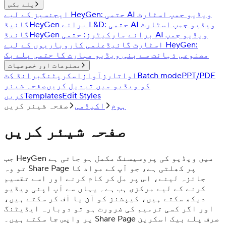
پلے بکس
ایجنسیز کے لیے HeyGen: حتمی AI ویڈیو جمپ اسٹارٹ
HeyGen برائے L&D: حتمی AI ویڈیو جمپ اسٹارٹ
گائیڈ
HeyGen برائے مارکیٹرز: حتمی AI ویڈیو جمپ
گائیڈ
اسٹارٹ گائیڈ
علمی کاروباریوں کے لیے HeyGen:
مصنوعی ذہانت سے بنی ویڈیو مہارت کا حتمی پلے بک
مصنوعات اور خصوصیات
PPT/PDF
Batch mode
اواتارز
آواز
اسکرپٹنگ
برانڈ کِٹ
کو ویڈیو میں تبدیل کریں
صفحہ شیئر
Edit Styles
Templates
کریں
ہوم
اکیڈمی
صفحہ شیئر کریں
صفحہ شیئر کریں
جب HeyGen میں ویڈیو کی پروسیسنگ مکمل ہو جاتی ہے
تو وہ Share Page پر کھلتی ہے، جو آپ کے مواد کا
جائزہ لینے، اس پر مل کر کام کرنے اور اسے تقسیم
کرنے کے لیے مرکزی ہب ہے۔ یہاں سے آپ اپنی ویڈیو
دیکھ سکتے ہیں، کیپشنز کو آن یا آف کر سکتے ہیں،
اور اگر کسی ترمیم کی ضرورت ہو تو دوبارہ ایڈیٹنگ
پر واپس جا سکتے ہیں۔ Share Page صرف پلے بیک اسکرین