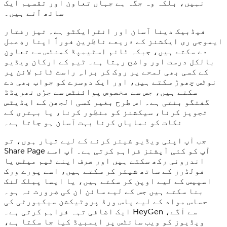
نہیں، بلکہ وہ جگہ ہے جہاں تعاون اور تقسیم ایک
ساتھ آتے ہیں۔
فیڈبیک دینا آسان اور انٹرایکٹو ہے۔ تیز رفتار
ایموجی ری ایکشنز کے ذریعے ناظرین فوراً اپنا ردِعمل
دے سکتے ہیں، جبکہ ٹائم اسٹیمپڈ کمنٹس سے تعاون
بالکل درست اور واضح رہتا ہے۔ ٹیم کے ارکان ویڈیو
کے کسی بھی لمحے پر روک کر براہِ راست ٹائم لائن پر
نوٹس چھوڑ سکتے ہیں، اور ایک دوسرے کو جواب بھی دے
سکتے ہیں، جس سے مخصوص پوائنٹس سے جڑی تھریڈڈ
گفتگو بنتی ہے۔ اس طرح بغیر کسی الجھن کے ایڈیٹس
تجویز کرنا، سیکشنز کو منظور کرنا، یا بہتری کے
نکات کو نمایاں کرنا بہت آسان ہو جاتا ہے۔
جب آپ اپنی ویڈیو شیئر کرنے کے لیے تیار ہوں، تو
Share Page آپ کو کئی آپشنز فراہم کرتی ہے۔ آپ اسے
اندرونی رکھ سکتے ہیں اور صرف اپنے ٹیم میٹس یا
فولڈرز کے ساتھ شیئر کر سکتے ہیں، اسے پورے ورک
اسپیس کے لیے اوپن کر سکتے ہیں، یا ایسا پبلک لنک
بنا سکتے ہیں جس کے لیے سائن ان کی ضرورت نہ ہو۔
حساس مواد کے لیے پاس ورڈ پروٹیکشن سیکیورٹی کی
ایک اضافی تہہ فراہم کرتی ہے۔ HeyGen سے آگے،
ویڈیوز کو ویب سائٹس پر ایمبیڈ کیا جا سکتا ہے،