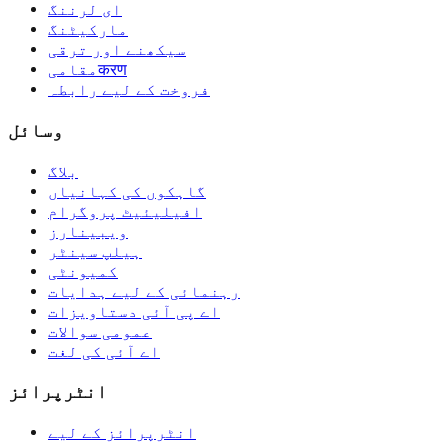
ای لرننگ
مارکیٹنگ
سیکھنے اور ترقی
مقامیकरण
فروخت کے لیے رابطہ
وسائل
بلاگ
گاہکوں کی کہانیاں
افیلیئیٹ پروگرام
ویبینارز
ہیلپ سینٹر
کمیونٹی
رہنمائی کے لیے ہدایات
اے پی آئی دستاویزات
عمومی سوالات
اے آئی کی لغت
انٹرپرائز
انٹرپرائز کے لیے