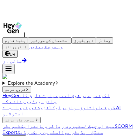
|
وسائل
ڈیویلپرز
استعمال کی صورتیں
پلیٹ فارم
ریسرچ
قیمتیں
انٹرپرائز
UR
سائن اِن
Explore the Academy
شروع کریں
HeyGen اکیڈمی میں خوش آمدید
پلیٹ فارم کا
جائزہ
ویڈیو بنانے کے
AI
طریقے
اواتارز
آوازیں
لوکلائزیشن
ویڈیو ایجنٹ
اسٹوڈیو
ہی جن فار بزنس
SCORM
سیٹ اپ چیک لسٹ
پروف ریڈ کریں
انٹرایکٹیویٹی
سنگل ایڈیٹر موڈ
اسکرین ریکارڈنگ
Export