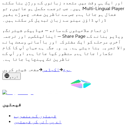
اور ایک ہی وقت میں متعدد زبانوں کے ورژن بنا سکتے
ہیں۔ جب ترجمے مکمل ہو جائیں، تو Multi-Lingual Player
فعال ہو جاتا ہے، جس سے ناظرین صفحہ چھوڑے بغیر
ڈراپ ڈاؤن مینو سے زبان تبدیل کر سکتے ہیں۔
ان تمام صلاحیتوں کے ساتھ — فیڈبیک، شیئرنگ،
اینالیٹکس، اور ترجمہ — Share Page ویڈیو بنانے کے
آخری مرحلے کو ایک مشترکہ اور باآسانی وسعت پانے
والا تجربہ بنا دیتی ہے۔ یہ وہ جگہ ہے جہاں آپ کا کام
نکھارا جاتا ہے، منظور کیا جاتا ہے، اور آپ کے
ناظرین تک پہنچایا جاتا ہے۔
ہوم
اکیڈمی
صفحہ شیئر کریں
اردو
قیمتیں
قیمتوں کے منصوبے
اے پی آئی کی قیمتیں