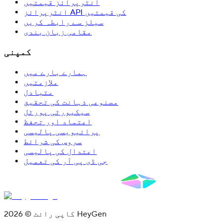
انٹرپرائز قیمتیں
انٹرپرائز API کی قیمتیں
سیلز سے رابطہ کریں
مقامی زبان بندی
کمپنی
ہمارے بارے میں
ملازمتیں
متبادل
مصنوعی ذہانت کی تحقیق
سیکیورٹی پورٹل
اعتماد اور تحفظ
پرائیویسی پالیسی
سروس کی شرائط
اعتدال کی پالیسی
جی ڈی پی آر کی تعمیل
کاپی رائٹ © 2026 HeyGen