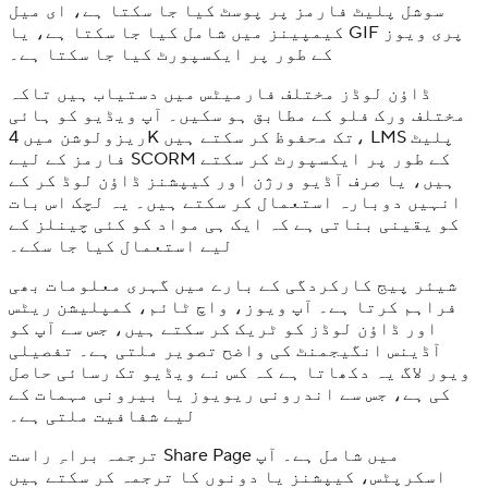
سوشل پلیٹ فارمز پر پوسٹ کیا جا سکتا ہے، ای میل
کیمپینز میں شامل کیا جا سکتا ہے، یا GIF پری ویوز
کے طور پر ایکسپورٹ کیا جا سکتا ہے۔
ڈاؤن لوڈز مختلف فارمیٹس میں دستیاب ہیں تاکہ
مختلف ورک فلو کے مطابق ہو سکیں۔ آپ ویڈیو کو ہائی
ریزولوشن میں 4K تک محفوظ کر سکتے ہیں، LMS پلیٹ
فارمز کے لیے SCORM کے طور پر ایکسپورٹ کر سکتے
ہیں، یا صرف آڈیو ورژن اور کیپشنز ڈاؤن لوڈ کر کے
انہیں دوبارہ استعمال کر سکتے ہیں۔ یہ لچک اس بات
کو یقینی بناتی ہے کہ ایک ہی مواد کو کئی چینلز کے
لیے استعمال کیا جا سکے۔
شیئر پیج کارکردگی کے بارے میں گہری معلومات بھی
فراہم کرتا ہے۔ آپ ویوز، واچ ٹائم، کمپلیشن ریٹس
اور ڈاؤن لوڈز کو ٹریک کر سکتے ہیں، جس سے آپ کو
آڈینس انگیجمنٹ کی واضح تصویر ملتی ہے۔ تفصیلی
ویور لاگ یہ دکھاتا ہے کہ کس نے ویڈیو تک رسائی حاصل
کی ہے، جس سے اندرونی ریویوز یا بیرونی مہمات کے
لیے شفافیت ملتی ہے۔
ترجمہ براہِ راست Share Page میں شامل ہے۔ آپ
اسکرپٹس، کیپشنز یا دونوں کا ترجمہ کر سکتے ہیں