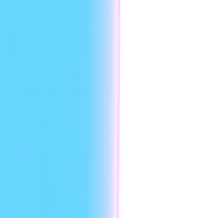
HeyGen API
دیں