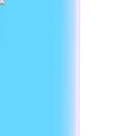
|
نٹرپرائز
وسائل
ڈیویلپرز
استعمال کی صورتیں
پلیٹ فارم
UR
سائن اِن