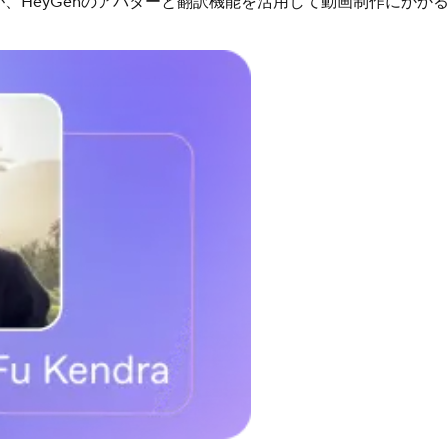
ndraが、HeyGenのアバターと翻訳機能を活用して動画制作