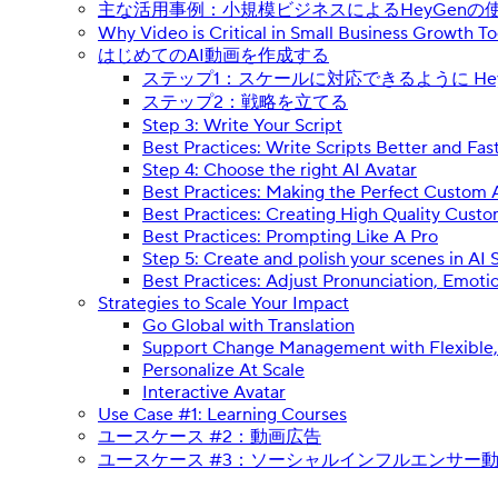
主な活用事例：小規模ビジネスによるHeyGenの
Why Video is Critical in Small Business Growth T
はじめてのAI動画を作成する
ステップ1：スケールに対応できるように He
ステップ2：戦略を立てる
Step 3: Write Your Script
Best Practices: Write Scripts Better and Fas
Step 4: Choose the right AI Avatar
Best Practices: Making the Perfect Custom 
Best Practices: Creating High Quality Custo
Best Practices: Prompting Like A Pro
Step 5: Create and polish your scenes in AI 
Best Practices: Adjust Pronunciation, Emotio
Strategies to Scale Your Impact
Go Global with Translation
Support Change Management with Flexible
Personalize At Scale
Interactive Avatar
Use Case #1: Learning Courses
ユースケース #2：動画広告
ユースケース #3：ソーシャルインフルエンサー