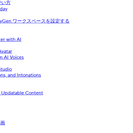
使い方
oday
yGen ワークスペースを設定する
ter with AI
Avatar
m AI Voices
Studio
ns, and Intonations
, Updatable Content
動画