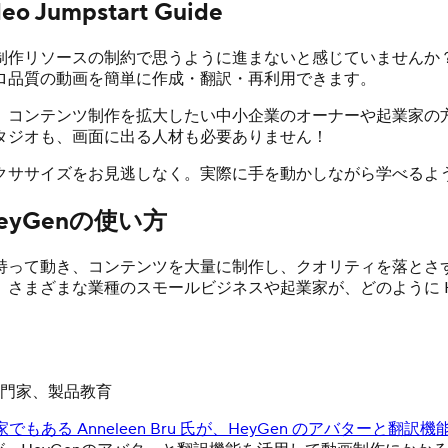
deo Jumpstart Guide
作リソースの制約で思うように進まないと感じていませんか？あ
ロ品質の動画を簡単に作成・翻訳・再利用できます。
、コンテンツ制作を拡大したい中小企業のオーナーや起業家の
タジオも、画面に出る人材も必要ありません！
クササイズをお見逃しなく。実際に手を動かしながら学べるよ
yGenの使い方
感を持って動き、コンテンツを大量に制作し、クオリティを落と
さまざまな業種のスモールビジネスや起業家が、どのように He
専門家、製品教育
家でもある Anneleen Bru 氏が、HeyGen のアバタ