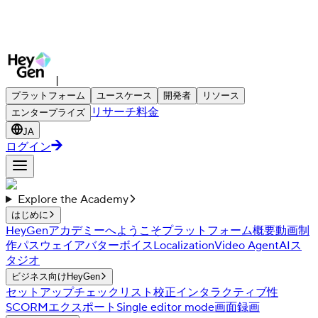
|
プラットフォーム
ユースケース
開発者
リソース
リサーチ
料金
エンタープライズ
JA
ログイン
Explore the Academy
はじめに
HeyGenアカデミーへようこそ
プラットフォーム概要
動画制
作パスウェイ
アバター
ボイス
Localization
Video Agent
AIス
タジオ
ビジネス向けHeyGen
セットアップチェックリスト
校正
インタラクティブ性
SCORMエクスポート
Single editor mode
画面録画