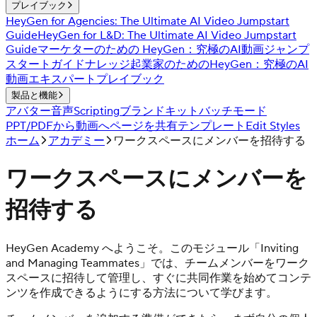
プレイブック
HeyGen for Agencies: The Ultimate AI Video Jumpstart
Guide
HeyGen for L&D: The Ultimate AI Video Jumpstart
Guide
マーケターのための HeyGen：究極のAI動画ジャンプ
スタートガイド
ナレッジ起業家のためのHeyGen：究極のAI
動画エキスパートプレイブック
製品と機能
アバター
音声
Scripting
ブランドキット
バッチモード
PPT/PDFから動画へ
ページを共有
テンプレート
Edit Styles
ホーム
アカデミー
ワークスペースにメンバーを招待する
ワークスペースにメンバーを
招待する
HeyGen Academy へようこそ。このモジュール「Inviting
and Managing Teammates」では、チームメンバーをワーク
スペースに招待して管理し、すぐに共同作業を始めてコンテ
ンツを作成できるようにする方法について学びます。