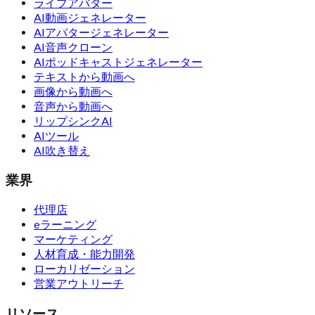
ライブアバター
AI動画ジェネレーター
AIアバタージェネレーター
AI音声クローン
AIポッドキャストジェネレーター
テキストから動画へ
画像から動画へ
音声から動画へ
リップシンクAI
AIツール
AI吹き替え
業界
代理店
eラーニング
マーケティング
人材育成・能力開発
ローカリゼーション
営業アウトリーチ
リソース