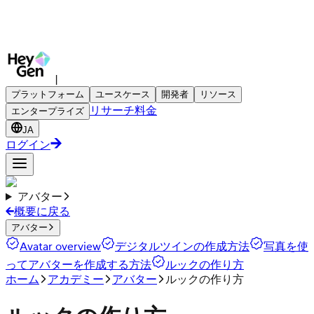
|
プラットフォーム
ユースケース
開発者
リソース
リサーチ
料金
エンタープライズ
JA
ログイン
アバター
概要に戻る
アバター
Avatar overview
デジタルツインの作成方法
写真を使
ってアバターを作成する方法
ルックの作り方
ホーム
アカデミー
アバター
ルックの作り方