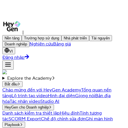
|
Nền tảng
Trường hợp sử dụng
Nhà phát triển
Tài nguyên
Nghiên cứu
Bảng giá
Doanh nghiệp
VI
Đăng nhập
Explore the Academy
Bắt đầu
Chào mừng đến với HeyGen Academy
Tổng quan nền
tảng
Lộ trình tạo video
Hình đại diện
Giọng nói
Bản địa
hóa
Tác nhân video
Studio AI
HeyGen cho Doanh nghiệp
Danh sách kiểm tra thiết lập
Hiệu đính
Tính tương
tác
SCORM Export
Chế độ chỉnh sửa đơn
Ghi màn hình
Playbook