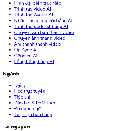
Hình đại diện trực tiếp
Trình tạo video AI
Trình tạo Avatar AI
Nhân bản giọng nói bằng AI
Trình tạo podcast bằng AI
Chuyển văn bản thành video
Chuyển ảnh thành video
Âm thanh thành video
Lip Sync AI
Công cụ AI
Lồng tiếng bằng AI
Ngành
Đại lý
Học trực tuyến
Tiếp thị
Đào tạo & Phát triển
Đa ngôn ngữ
Tiếp cận bán hàng
Tài nguyên