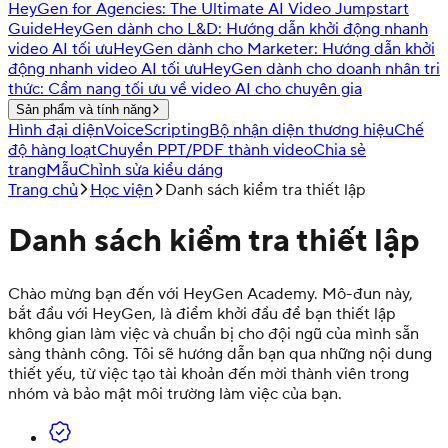
HeyGen for Agencies: The Ultimate AI Video Jumpstart
Guide
HeyGen dành cho L&D: Hướng dẫn khởi động nhanh
video AI tối ưu
HeyGen dành cho Marketer: Hướng dẫn khởi
động nhanh video AI tối ưu
HeyGen dành cho doanh nhân tri
thức: Cẩm nang tối ưu về video AI cho chuyên gia
Sản phẩm và tính năng
Hình đại diện
Voice
Scripting
Bộ nhận diện thương hiệu
Chế
độ hàng loạt
Chuyển PPT/PDF thành video
Chia sẻ
trang
Mẫu
Chỉnh sửa kiểu dáng
Trang chủ
Học viện
Danh sách kiểm tra thiết lập
Danh sách kiểm tra thiết lập
Chào mừng bạn đến với HeyGen Academy. Mô-đun này,
bắt đầu với HeyGen, là điểm khởi đầu để bạn thiết lập
không gian làm việc và chuẩn bị cho đội ngũ của mình sẵn
sàng thành công. Tôi sẽ hướng dẫn bạn qua những nội dung
thiết yếu, từ việc tạo tài khoản đến mời thành viên trong
nhóm và bảo mật môi trường làm việc của bạn.