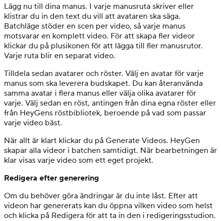
Lägg nu till dina manus. I varje manusruta skriver eller
klistrar du in den text du vill att avataren ska säga.
Batchläge stöder en scen per video, så varje manus
motsvarar en komplett video. För att skapa fler videor
klickar du på plusikonen för att lägga till fler manusrutor.
Varje ruta blir en separat video.
Tilldela sedan avatarer och röster. Välj en avatar för varje
manus som ska leverera budskapet. Du kan återanvända
samma avatar i flera manus eller välja olika avatarer för
varje. Välj sedan en röst, antingen från dina egna röster eller
från HeyGens röstbibliotek, beroende på vad som passar
varje video bäst.
När allt är klart klickar du på Generate Videos. HeyGen
skapar alla videor i batchen samtidigt. När bearbetningen är
klar visas varje video som ett eget projekt.
Redigera efter generering
Om du behöver göra ändringar är du inte låst. Efter att
videon har genererats kan du öppna vilken video som helst
och klicka på Redigera för att ta in den i redigeringsstudion.