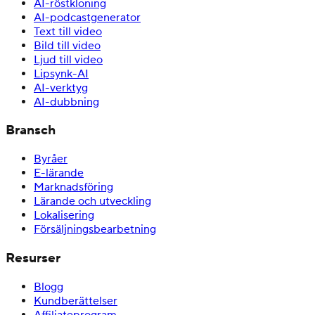
AI-röstkloning
AI-podcastgenerator
Text till video
Bild till video
Ljud till video
Lipsynk-AI
AI-verktyg
AI-dubbning
Bransch
Byråer
E-lärande
Marknadsföring
Lärande och utveckling
Lokalisering
Försäljningsbearbetning
Resurser
Blogg
Kundberättelser
Affiliateprogram