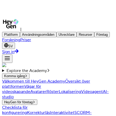
|
Plattform
Användningsområden
Utvecklare
Resurser
Företag
Forskning
Priser
SV
Sign in
Explore the Academy
Komma igång
Välkommen till HeyGen Academy
Översikt över
plattformen
Vägar för
videoskapande
Avatarer
Röster
Lokalisering
Videoagent
AI-
studio
HeyGen för företag
Checklista för
konfigurering
Korrekturläs
Interaktivitet
SCORM-