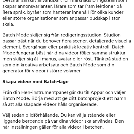
Detta är särskilt användbart för marknadsföringsteam som
skapar annonsvarianter, lärare som tar fram lektioner på
flera språk, byråer som hanterar innehåll för olika kunder
eller större organisationer som anpassar budskap i stor
skala.
Batch Mode skiljer sig från redigeringsstudion. Studion
passar bäst när du behöver flera scener, detaljerade visuella
element, övergångar eller praktisk kreativ kontroll. Batch
Mode fungerar bäst när dina videor följer samma struktur
men skiljer sig åt i manus, avatar eller röst. Tänk på studion
som din kreativa arbetsyta och Batch Mode som din
generator för videor i större volymer.
Skapa videor med Batch-läge
Från din Hen-instrumentpanel går du till Appar och väljer
Batch Mode. Börja med att ge ditt batchprojekt ett namn
så att alla skapade videor hålls organiserade.
Välj sedan bildförhållande. Du kan välja stående eller
liggande beroende på var dina videor ska användas. Den
här inställningen gäller för alla videor i batchen.