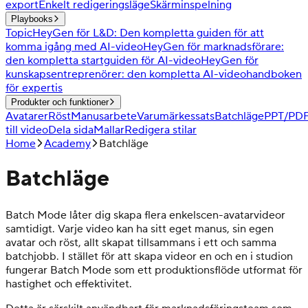
export
Enkelt redigeringsläge
Skärminspelning
Playbooks
Topic
HeyGen för L&D: Den kompletta guiden för att
komma igång med AI-video
HeyGen för marknadsförare:
den kompletta startguiden för AI-video
HeyGen för
kunskapsentreprenörer: den kompletta AI-videohandboken
för expertis
Produkter och funktioner
Avatarer
Röst
Manusarbete
Varumärkessats
Batchläge
PPT/PD
till video
Dela sida
Mallar
Redigera stilar
Home
Academy
Batchläge
Batchläge
Batch Mode låter dig skapa flera enkelscen-avatarvideor
samtidigt. Varje video kan ha sitt eget manus, sin egen
avatar och röst, allt skapat tillsammans i ett och samma
batchjobb. I stället för att skapa videor en och en i studion
fungerar Batch Mode som ett produktionsflöde utformat för
hastighet och effektivitet.