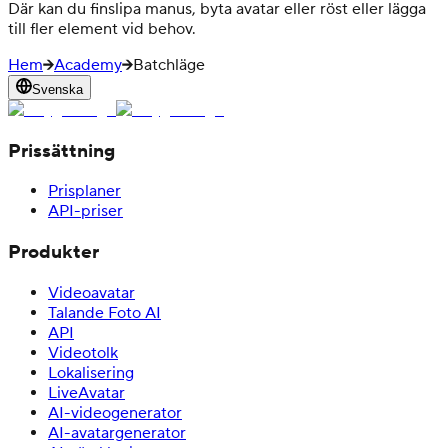
Där kan du finslipa manus, byta avatar eller röst eller lägga
till fler element vid behov.
Hem
Academy
Batchläge
Svenska
Prissättning
Prisplaner
API-priser
Produkter
Videoavatar
Talande Foto AI
API
Videotolk
Lokalisering
LiveAvatar
AI-videogenerator
AI-avatargenerator