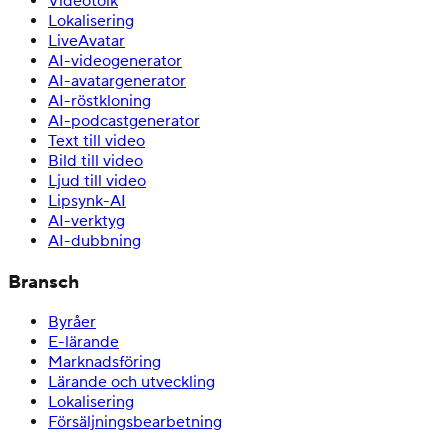
Videotolk
Lokalisering
LiveAvatar
AI-videogenerator
AI-avatargenerator
AI-röstkloning
AI-podcastgenerator
Text till video
Bild till video
Ljud till video
Lipsynk-AI
AI-verktyg
AI-dubbning
Bransch
Byråer
E-lärande
Marknadsföring
Lärande och utveckling
Lokalisering
Försäljningsbearbetning