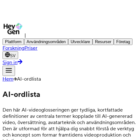
|
Plattform
Användningsområden
Utvecklare
Resurser
Företag
Forskning
Priser
SV
Sign in
Hem
AI-ordlista
AI-ordlista
Den här AI-videoglosseringen ger tydliga, kortfattade
definitioner av centrala termer kopplade till AI-genererad
video, översättning, avatarteknik och användningsområden.
Den är utformad för att hjälpa dig snabbt förstå de verktyg
och koncept som formar framtidens videoproduktion och