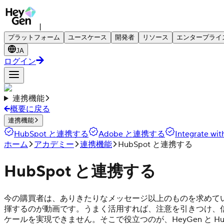
|
プラットフォーム
ユースケース
開発者
リソース
エンタープライ
JA
ログイン
連携機能
概要に戻る
連携機能
HubSpot と連携する
Adobe と連携する
Integrate wi
ホーム
アカデミー
連携機能
HubSpot と連携する
HubSpot と連携する
今の購買者は、ありきたりなメッセージ以上のものを求めて
揮するのが動画です。うまく活用すれば、注意を引きつけ、
ケールを実現できません。そこで役立つのが、HeyGen と Hu