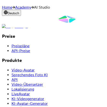
Home
Academy
AI Studio
Deutsch
Preise
Preispläne
API-Preise
Produkte
Video-Avatar
Sprechendes Foto KI
API
Video-Übersetzer
Lokalisierung
LiveAvatar
KI-Videogenerator
KI-Avatar-Generator