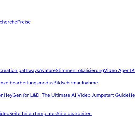
cherche
Preise
creation pathways
Avatare
Stimmen
Lokalisierung
Video Agent
K
inzelbearbeitungsmodus
Bildschirmaufnahme
en
HeyGen for L&D: The Ultimate AI Video Jumpstart Guide
He
ideo
Seite teilen
Templates
Stile bearbeiten