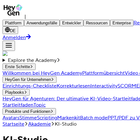
|
Re
Plattform
Anwendungsfälle
Entwickler
Ressourcen
Enterprise
DE
Anmelden
Explore the Academy
Erste Schritte
Willkommen bei HeyGen Academy
Plattformübersicht
Video 
HeyGen für Unternehmen
Einrichtungs-Checkliste
Korrekturlesen
Interactivity
SCORM
E
Playbooks
HeyGen für Agenturen: Der ultimative KI-Video-Startleitfad
Startleitfaden
Topic
Produkte und Funktionen
Avatars
Stimme
Scripting
Markenkit
Batch mode
PPT/PDF zu V
Startseite
Akademie
KI-Studio