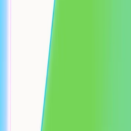
175 Sprachen und Dialekten, sodass ein einziges Video
schnell in mehrere Sprachen adaptiert werden kann. Dies
ermöglicht eine nahtlose globale Inhaltsverteilung für
Unternehmen und Content-Ersteller, die eine
gleichbleibend hohe Qualität in internationalen Märkten
anstreben.
Wie stellt die KI während des Dubbings eine
präzise Lippensynchronität sicher?
HeyGen synchronisiert Sprachspuren mit
Gesichtbewegungen mithilfe von KI-gestützter Animation
und Timing-Modellen. So wird sichergestellt, dass die
nachsynchronisierte Sprache natürlich zu den
Lippenbewegungen passt, sodass sich Zuschauer auf die
Botschaft konzentrieren können, anstatt von störenden
Synchronisationsproblemen abgelenkt zu werden.
Klingt das Voice-Dubbing natürlich oder eher
roboterhaft?
Die KI-Stimmen von HeyGen klingen lebensecht,