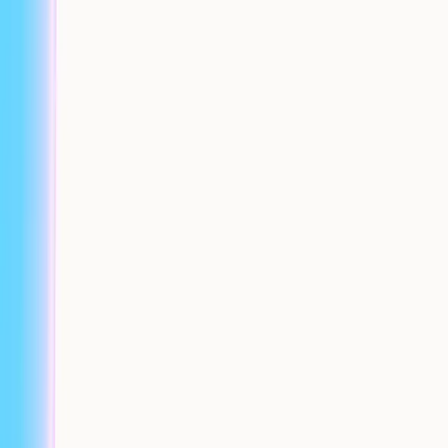
Jeder Mensch hat eine Geschichte.
HeyGen ermöglicht es dir, es zu
erzählen.