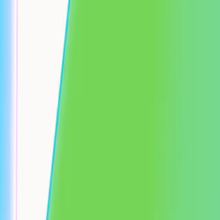
ausdrucksstark und sind auf den professionellen Einsatz
zugeschnitten. Anders als bei robotischen Text-to-Speech-
Tools entsteht ein warmer, natürlicher Klang, der Videos für
Schulungen, Marketing oder Storytelling authentisch wirken
lässt.
Kann ich beim Dubben verschiedene Stimmen
oder Akzente auswählen?
Ja. HeyGen bietet eine umfangreiche Bibliothek an
Stimmen mit unterschiedlichen Geschlechtern, Tonlagen
und regionalen Akzenten. Diese Flexibilität hilft Ihnen, das
Branding Ihres Videos, die Erwartungen Ihres Publikums
und den kulturellen Kontext optimal aufeinander
abzustimmen – für maximale Wirkung.
Brauche ich Videobearbeitungskenntnisse, um
das HeyGen KI-Dubbing zu nutzen?
Es sind keine Bearbeitungskenntnisse erforderlich. Laden
Sie einfach Ihr Video hoch, wählen Sie eine Sprache und
eine Stimme aus, und HeyGen erledigt den Rest