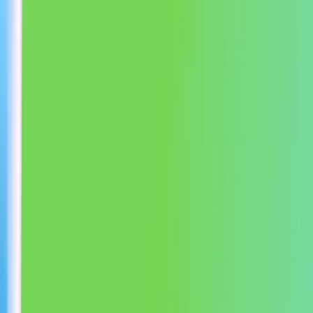
KI-Videogenerator
KI-Avatar-Generator
KI-Stimmenklonen
KI-Podcast-Generator
Text zu Video
Bild zu Video
Audio zu Video
Lippensynchrones KI-System
KI-Werkzeuge
KI-Synchronisation
Branche
Agenturen
E-Learning
Marketing
Lernen & Entwicklung
Lokalisierung
Vertriebsansprache
Ressourcen