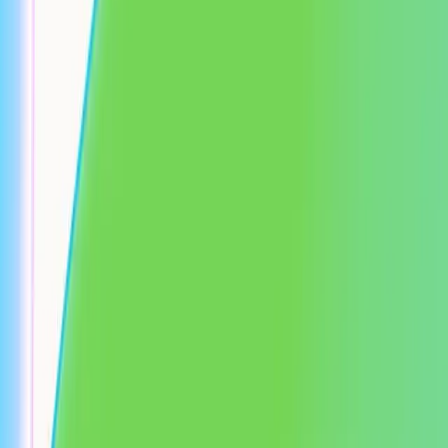
automatisch. Das intuitive Design der Plattform macht das
Vertonen selbst für Einsteiger leicht zugänglich.
Wird HeyGen das Sprachdubbing für Film und
Fernsehen erleichtern?
HeyGen vereinfacht das Sprachdubbing für Film und
Fernsehen. Die Plattform bietet nahtlose
Stimmadaptierung in über 175 Sprachen und Dialekten. So
wird die weltweite Distribution erleichtert, während der
ursprüngliche Charakter und die emotionale Wirkung
erhalten bleiben.
Beginnen Sie, Videos mit KI zu
erstellen
Erleben Sie, wie Unternehmen wie Ihres die Content-
Erstellung skalieren und Wachstum mit den innovativsten
KI-Videos vorantreiben.
Termin vereinbaren