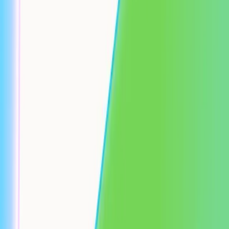
Ja. HeyGen wurde mit fortschrittlicher
Gesichtssynchronisationstechnologie entwickelt, die
sicherstellt, dass die Lippenbewegungen perfekt mit den
Voiceovers übereinstimmen. So entsteht ein natürliches,
menschenähnliches Dubbing-Erlebnis, das nahtlos über
verschiedene Inhaltsformate hinweg funktioniert – von
Marketingvideos bis hin zu Schulungsmaterialien.
Was macht das KI-Dubbing-Tool von HeyGen?
Der Voice-Dubber von HeyGen ersetzt den Originalton
durch KI-generierte, mehrsprachige Voiceovers und
bewahrt dabei Tonfall, Stil und Lippensynchronität. So
können Creator sofort professionell lokalisierte Videos
erstellen – ganz ohne aufwendige Nachbearbeitung oder
teure Dubbing-Teams.
Kann HeyGen mehrere Sprachen effektiv
verarbeiten?
Ja. HeyGen unterstützt mehrsprachiges Dubbing in über