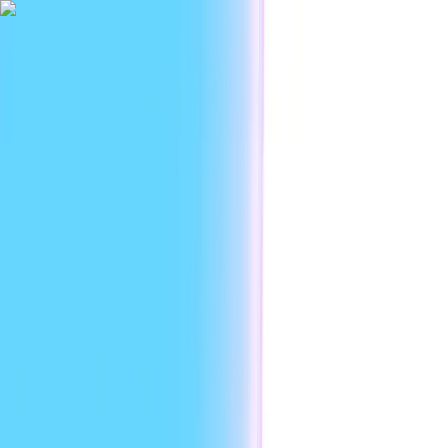
|
نٹرپرائز
وسائل
ڈیویلپرز
استعمال کی صورتیں
پلیٹ فارم
UR
سائن اِن
AI پوڈکاسٹ جنریٹر
ہوم
ٹولز
AI پوڈکاسٹ جنریٹر
کسی بھی ٹیکسٹ، PDF، یا URL کو چند منٹ میں پروفیشنل معیار کے پوڈکاسٹ میں بدلیں۔ ایک AI آواز منتخب کریں، آڈیو یا ویڈیو آؤٹ پٹ چنیں، اور اعلیٰ معیار کی
شائع کریں جہاں آپ کے سامعین ہوں۔ شروع کرنا مفت ہے۔
مفت میں شروع کریں