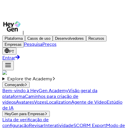
|
Plataforma
Casos de uso
Desenvolvedores
Recursos
Pesquisa
Preços
Empresas
PT
Entrar
Explore the Academy
Começando
Bem-vindo à HeyGen Academy
Visão geral da
plataforma
Caminhos para criação de
vídeos
Avatares
Vozes
Localization
Agente de Vídeo
Estúdio
de IA
HeyGen para Empresas
Lista de verificação de
configuração
Revisar
Interatividade
SCORM Export
Modo de