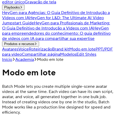
editor único
Gravação de tela
Playbooks
HeyGen para Agências: O Guia Definitivo de Introdução a
Vídeos com IA
HeyGen for L&D: The Ultimate AI Video
Jumpstart Guide
HeyGen para Profissionais de Marketing:
O Guia Definitivo de Introdução a Vídeos com IA
HeyGen
para empreendedores do conhecimento: O guia definitivo
de vídeos com IA para compartilhar sua expertise
Produtos e recursos
Avatares
Voice
Roteirização
Brand kit
Modo em lote
PPT/PDF
para vídeo
Compartilhar página
Modelos
Edit Styles
Início
Academia
Modo em lote
Modo em lote
Batch Mode lets you create multiple single-scene avatar
videos at the same time. Each video can have its own script,
avatar, and voice, all generated together in one bulk job.
Instead of creating videos one by one in the studio, Batch
Mode works like a production line designed for speed and
efficiency.