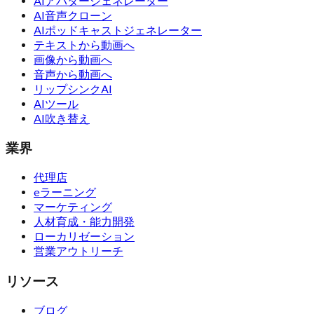
AIアバタージェネレーター
AI音声クローン
AIポッドキャストジェネレーター
テキストから動画へ
画像から動画へ
音声から動画へ
リップシンクAI
AIツール
AI吹き替え
業界
代理店
eラーニング
マーケティング
人材育成・能力開発
ローカリゼーション
営業アウトリーチ
リソース
ブログ