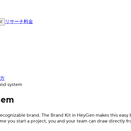
リサーチ
料金
ズ
方
and system
stem
ecognizable brand. The Brand Kit in HeyGen makes this easy by k
ime you start a project, you and your team can draw directly fr