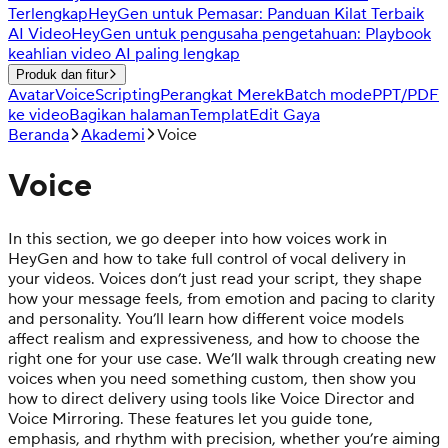
Terlengkap
HeyGen untuk Pemasar: Panduan Kilat Terbaik
AI Video
HeyGen untuk pengusaha pengetahuan: Playbook
keahlian video AI paling lengkap
Produk dan fitur
Avatar
Voice
Scripting
Perangkat Merek
Batch mode
PPT/PDF
ke video
Bagikan halaman
Templat
Edit Gaya
Beranda
Akademi
Voice
Voice
In this section, we go deeper into how voices work in
HeyGen and how to take full control of vocal delivery in
your videos. Voices don’t just read your script, they shape
how your message feels, from emotion and pacing to clarity
and personality. You’ll learn how different voice models
affect realism and expressiveness, and how to choose the
right one for your use case. We’ll walk through creating new
voices when you need something custom, then show you
how to direct delivery using tools like Voice Director and
Voice Mirroring. These features let you guide tone,
emphasis, and rhythm with precision, whether you’re aiming