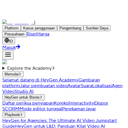
|
Platform
Kasus penggunaan
Pengembang
Sumber Daya
Riset
Harga
Perusahaan
ID
Masuk
Explore the Academy
Memulai
Selamat datang di HeyGen Academy
Gambaran
platform
Jalur pembuatan video
Avatar
Suara
Lokalisasi
Agen
Video
Studio AI
HeyGen untuk Bisnis
Daftar periksa penyiapan
Koreksi
Interactivity
Ekspor
SCORM
Mode editor tunggal
Perekaman layar
Playbook
HeyGen for Agencies: The Ultimate AI Video Jumpstart
Guide
HeyGen untuk L&D: Panduan Kilat Video AI