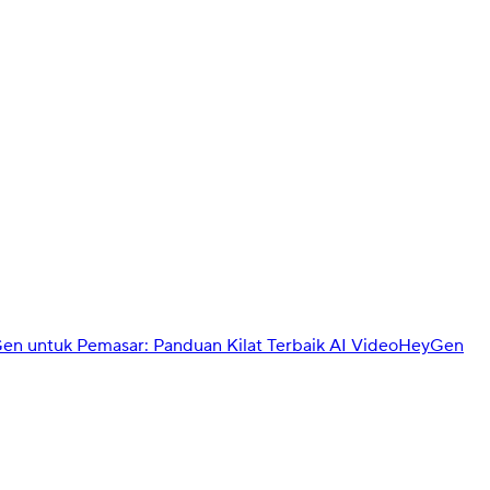
n untuk Pemasar: Panduan Kilat Terbaik AI Video
HeyGen