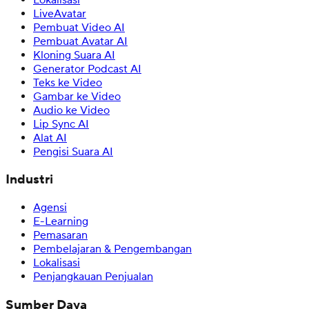
LiveAvatar
Pembuat Video AI
Pembuat Avatar AI
Kloning Suara AI
Generator Podcast AI
Teks ke Video
Gambar ke Video
Audio ke Video
Lip Sync AI
Alat AI
Pengisi Suara AI
Industri
Agensi
E-Learning
Pemasaran
Pembelajaran & Pengembangan
Lokalisasi
Penjangkauan Penjualan
Sumber Daya