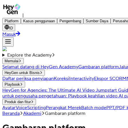
|
Platform
Kasus penggunaan
Pengembang
Sumber Daya
Perusah
ID
Masuk
Explore the Academy
Memulai
Selamat datang di HeyGen Academy
Gambaran platform
Jalu
HeyGen untuk Bisnis
Daftar periksa penyiapan
Koreksi
Interactivity
Ekspor SCORM
Playbook
HeyGen for Agencies: The Ultimate AI Video Jumpstart Gui
untuk pengusaha pengetahuan: Playbook keahlian video AI p
Produk dan fitur
Avatar
Voice
Scripting
Perangkat Merek
Batch mode
PPT/PDF k
Beranda
Akademi
Gambaran platform