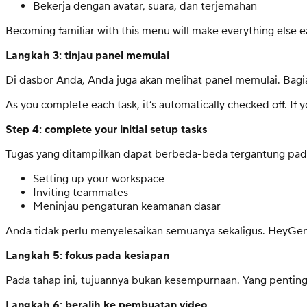
Bekerja dengan avatar, suara, dan terjemahan
Becoming familiar with this menu will make everything else ea
Langkah 3: tinjau panel memulai
Di dasbor Anda, Anda juga akan melihat panel memulai. Bagi
As you complete each task, it’s automatically checked off. If 
Step 4: complete your initial setup tasks
Tugas yang ditampilkan dapat berbeda-beda tergantung pad
Setting up your workspace
Inviting teammates
Meninjau pengaturan keamanan dasar
Anda tidak perlu menyelesaikan semuanya sekaligus. HeyGen
Langkah 5: fokus pada kesiapan
Pada tahap ini, tujuannya bukan kesempurnaan. Yang penti
Langkah 6: beralih ke pembuatan video