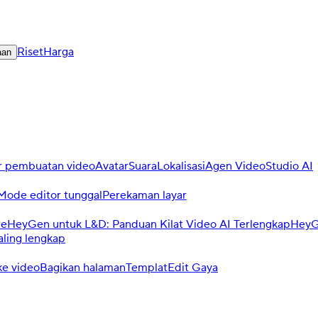
Riset
Harga
aan
r pembuatan video
Avatar
Suara
Lokalisasi
Agen Video
Studio AI
Mode editor tunggal
Perekaman layar
de
HeyGen untuk L&D: Panduan Kilat Video AI Terlengkap
HeyGe
aling lengkap
e video
Bagikan halaman
Templat
Edit Gaya