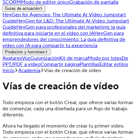
SCORM
Modo de editor único
Grabación de pantalla
Guías de actuación
HeyGen for Agencies: The Ultimate AI Video Jumpstart
Guide
HeyGen for L&D: The Ultimate AI Video Jumpstart
Guide
HeyGen para profesionales del marketing: la guía
definitiva para iniciarte en el vídeo con IA
HeyGen para
emprendedores del conocimiento: La guía definitiva de
vídeo con IA para compartir tu experiencia
Productos y funciones
Avatares
Voz
Guionización
Kit de marca
Modo por lotes
De
PPT/PDF a vídeo
Compartir página
Plantillas
Editar estilos
Inicio
Academia
Vías de creación de vídeo
Vías de creación de vídeo
Todo empieza con el botón Crear, que ofrece varias formas
de comenzar, cada una diseñada para un flujo de trabajo
diferente.
Ahora ha llegado el momento de crear tu primer vídeo.
Todo empieza con el botón Crear, que ofrece varias formas