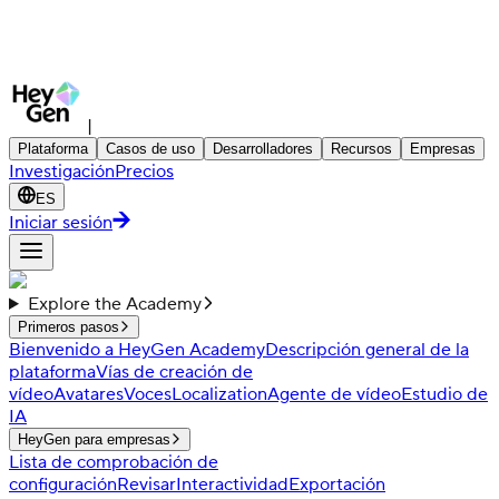
|
Plataforma
Casos de uso
Desarrolladores
Recursos
Empresas
Investigación
Precios
ES
Iniciar sesión
Explore the Academy
Primeros pasos
Bienvenido a HeyGen Academy
Descripción general de la
plataforma
Vías de creación de
vídeo
Avatares
Voces
Localization
Agente de vídeo
Estudio de
IA
HeyGen para empresas
Lista de comprobación de
configuración
Revisar
Interactividad
Exportación