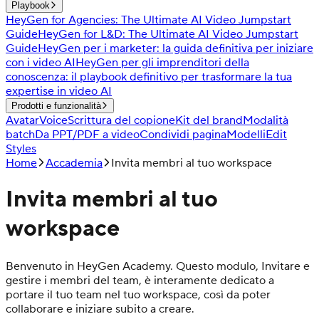
Playbook
HeyGen for Agencies: The Ultimate AI Video Jumpstart
Guide
HeyGen for L&D: The Ultimate AI Video Jumpstart
Guide
HeyGen per i marketer: la guida definitiva per iniziare
con i video AI
HeyGen per gli imprenditori della
conoscenza: il playbook definitivo per trasformare la tua
expertise in video AI
Prodotti e funzionalità
Avatar
Voice
Scrittura del copione
Kit del brand
Modalità
batch
Da PPT/PDF a video
Condividi pagina
Modelli
Edit
Styles
Home
Accademia
Invita membri al tuo workspace
Invita membri al tuo
workspace
Benvenuto in HeyGen Academy. Questo modulo, Invitare e
gestire i membri del team, è interamente dedicato a
portare il tuo team nel tuo workspace, così da poter
collaborare e iniziare subito a creare.