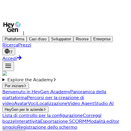
|
Piattaforma
Casi d'uso
Sviluppatori
Risorse
Enterprise
Ricerca
Prezzi
IT
Accedi
Explore the Academy
Per iniziare
Benvenuto in HeyGen Academy
Panoramica della
piattaforma
Percorsi per la creazione di
video
Avatar
Voci
Localizzazione
Video Agent
Studio AI
HeyGen per le aziende
Lista di controllo per la configurazione
Correggi
bozze
Interattività
Esportazione SCORM
Modalità editor
singolo
Registrazione dello schermo