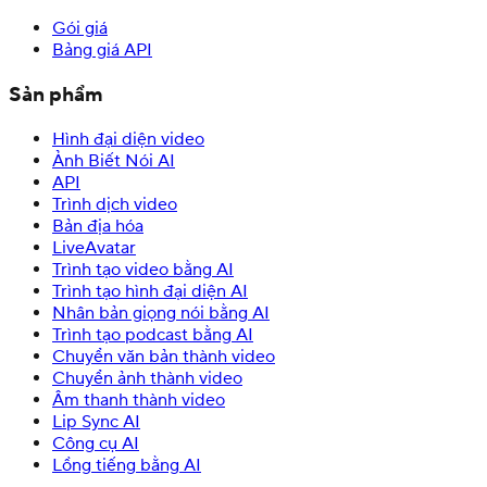
Gói giá
Bảng giá API
Sản phẩm
Hình đại diện video
Ảnh Biết Nói AI
API
Trình dịch video
Bản địa hóa
LiveAvatar
Trình tạo video bằng AI
Trình tạo hình đại diện AI
Nhân bản giọng nói bằng AI
Trình tạo podcast bằng AI
Chuyển văn bản thành video
Chuyển ảnh thành video
Âm thanh thành video
Lip Sync AI
Công cụ AI
Lồng tiếng bằng AI