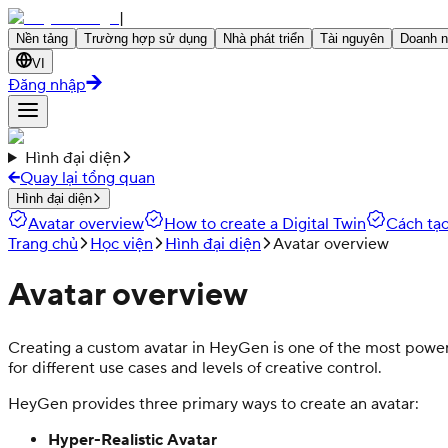
|
Nền tảng
Trường hợp sử dụng
Nhà phát triển
Tài nguyên
Doanh n
VI
Đăng nhập
Hình đại diện
Quay lại tổng quan
Hình đại diện
Avatar overview
How to create a Digital Twin
Cách tạo
Trang chủ
Học viện
Hình đại diện
Avatar overview
Avatar overview
Creating a custom avatar in HeyGen is one of the most powerfu
for different use cases and levels of creative control.
HeyGen provides three primary ways to create an avatar:
Hyper-Realistic Avatar