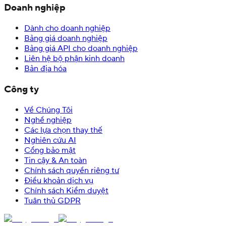
Doanh nghiệp
Dành cho doanh nghiệp
Bảng giá doanh nghiệp
Bảng giá API cho doanh nghiệp
Liên hệ bộ phận kinh doanh
Bản địa hóa
Công ty
Về Chúng Tôi
Nghề nghiệp
Các lựa chọn thay thế
Nghiên cứu AI
Cổng bảo mật
Tin cậy & An toàn
Chính sách quyền riêng tư
Điều khoản dịch vụ
Chính sách Kiểm duyệt
Tuân thủ GDPR