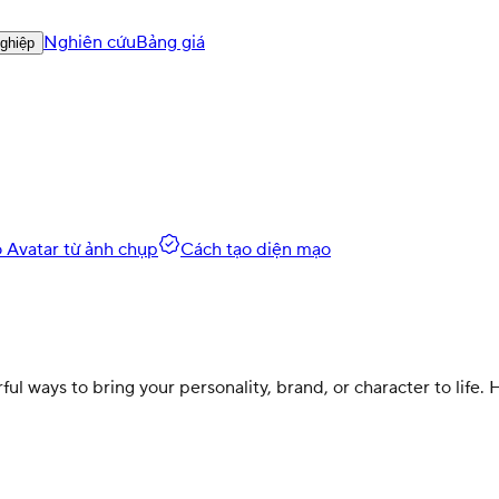
Nghiên cứu
Bảng giá
ghiệp
 Avatar từ ảnh chụp
Cách tạo diện mạo
l ways to bring your personality, brand, or character to life.