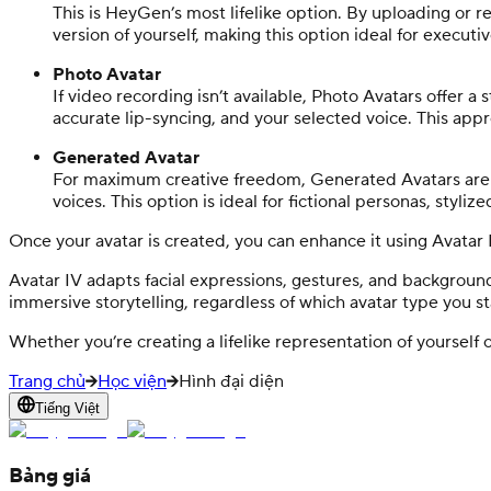
This is HeyGen’s most lifelike option. By uploading or re
version of yourself, making this option ideal for execut
Photo Avatar
If video recording isn’t available, Photo Avatars offer 
accurate lip-syncing, and your selected voice. This approa
Generated Avatar
For maximum creative freedom, Generated Avatars are cr
voices. This option is ideal for fictional personas, styliz
Once your avatar is created, you can enhance it using Avatar
Avatar IV adapts facial expressions, gestures, and background
immersive storytelling, regardless of which avatar type you st
Whether you’re creating a lifelike representation of yoursel
Trang chủ
Học viện
Hình đại diện
Tiếng Việt
Bảng giá