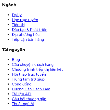
Ngành
Đại lý
Học trực tuyến
Tiếp thị
Đào tạo & Phát triển
Địa phương hóa
Tiếp cận bán hàng
Tài nguyên
Blog
Câu chuyện khách hàng
Chương trình tiếp thị liên kết
Hội thảo trực tuyến
Trung tâm trợ giúp
Cộng đồng
Hướng Dẫn Cách Làm
Tài liệu API
Câu hỏi thường gặp
Thuật ngữ AI