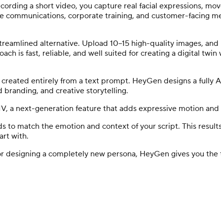
cording a short video, you capture real facial expressions, movem
ive communications, corporate training, and customer-facing mes
a streamlined alternative. Upload 10–15 high-quality images, an
ch is fast, reliable, and well suited for creating a digital twin
eated entirely from a text prompt. HeyGen designs a fully AI
ed branding, and creative storytelling.
 IV, a next-generation feature that adds expressive motion an
s to match the emotion and context of your script. This result
art with.
f or designing a completely new persona, HeyGen gives you the 