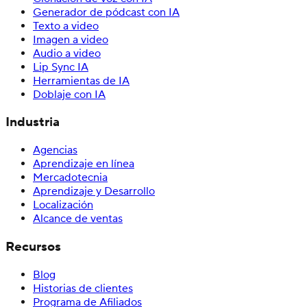
Generador de pódcast con IA
Texto a video
Imagen a video
Audio a video
Lip Sync IA
Herramientas de IA
Doblaje con IA
Industria
Agencias
Aprendizaje en línea
Mercadotecnia
Aprendizaje y Desarrollo
Localización
Alcance de ventas
Recursos
Blog
Historias de clientes
Programa de Afiliados