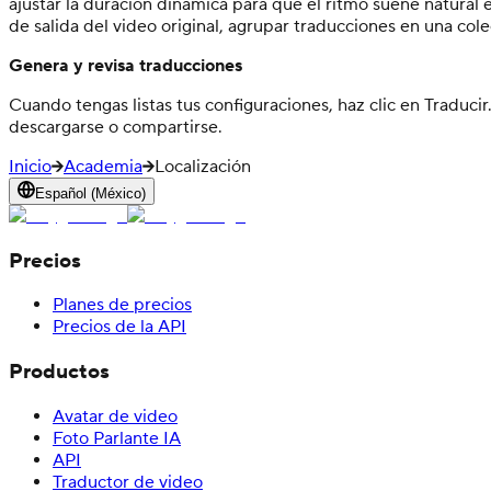
ajustar la duración dinámica para que el ritmo suene natural e
de salida del video original, agrupar traducciones en una cole
Genera y revisa traducciones
Cuando tengas listas tus configuraciones, haz clic en Traducir
descargarse o compartirse.
Inicio
Academia
Localización
Español (México)
Precios
Planes de precios
Precios de la API
Productos
Avatar de video
Foto Parlante IA
API
Traductor de video