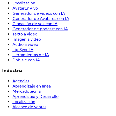
Localización
AvatarEnVivo
Generador de videos con IA
Generador de Avatares con IA
Clonación de voz con IA
Generador de pódcast con IA
Texto a video
Imagen a video
Audio a video
Lip Sync IA
Herramientas de IA
Doblaje con IA
Industria
Agencias
Aprendizaje en línea
Mercadotecnia
Aprendizaje y Desarrollo
Localización
Alcance de ventas