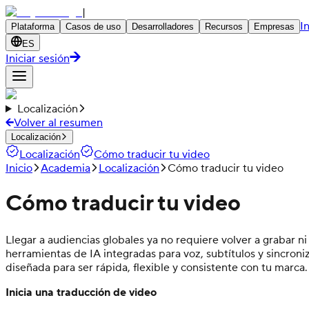
|
I
Plataforma
Casos de uso
Desarrolladores
Recursos
Empresas
ES
Iniciar sesión
Localización
Volver al resumen
Localización
Localización
Cómo traducir tu video
Inicio
Academia
Localización
Cómo traducir tu video
Cómo traducir tu video
Llegar a audiencias globales ya no requiere volver a grabar 
herramientas de IA integradas para voz, subtítulos y sincron
diseñada para ser rápida, flexible y consistente con tu marca.
Inicia una traducción de video