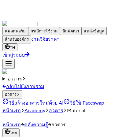
|
แพลตฟอร์ม
กรณีการใช้งาน
นักพัฒนา
แหล่งข้อมูล
งานวิจัย
ราคา
สำหรับองค์กร
TH
เข้าสู่ระบบ
อวตาร
กลับไปยังภาพรวม
อวตาร
วิธีสร้างอวตารใหม่ด้วย AI
วิธีใช้ Faceswap
หน้าแรก
Academy
อวตาร
Material
หน้าแรก
คลังความรู้
อวตาร
ไทย