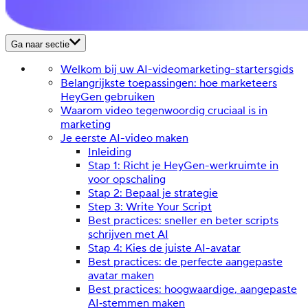
Ga naar sectie
Welkom bij uw AI-videomarketing-startersgids
Belangrijkste toepassingen: hoe marketeers
HeyGen gebruiken
Waarom video tegenwoordig cruciaal is in
marketing
Je eerste AI-video maken
Inleiding
Stap 1: Richt je HeyGen-werkruimte in
voor opschaling
Stap 2: Bepaal je strategie
Step 3: Write Your Script
Best practices: sneller en beter scripts
schrijven met AI
Stap 4: Kies de juiste AI-avatar
Best practices: de perfecte aangepaste
avatar maken
Best practices: hoogwaardige, aangepaste
AI‑stemmen maken