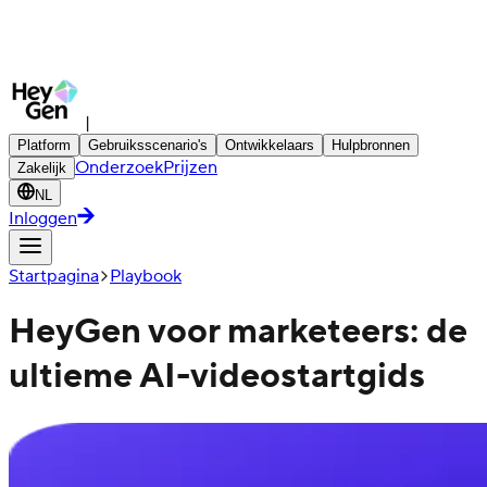
|
Platform
Gebruiksscenario's
Ontwikkelaars
Hulpbronnen
Onderzoek
Prijzen
Zakelijk
NL
Inloggen
Startpagina
Playbook
HeyGen voor marketeers: de
ultieme AI-videostartgids