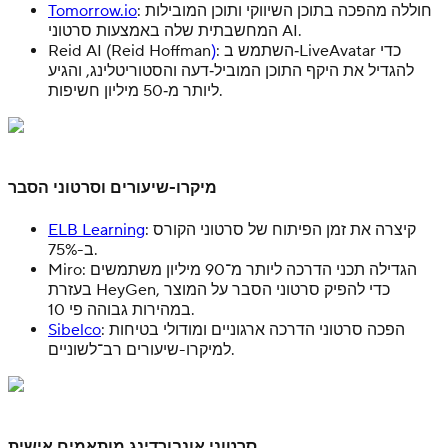
: חוללה מהפכה בתוכן השיווקי ותוכן המובילות
Tomorrow.io
המחשבתית שלה באמצעות סרטוני AI.
: השתמש ב‑LiveAvatar כדי
)
Reid AI (Reid Hoffman
להגדיל את היקף התוכן המוביל‑דעה והסטוריטלינג, והגיע
ליותר מ‑50 מיליון חשיפות.
מיקרו-שיעורים וסרטוני הסבר
: קיצרה את זמן הפיתוח של סרטוני הקורס
ELB Learning
ב-75%.
Miro: הגדילה תכני הדרכה ליותר מ־90 מיליון משתמשים
בעזרת HeyGen, כדי להפיק סרטוני הסבר על המוצר
במהירות גבוהה פי 10.
: הפכה סרטוני הדרכה ארגוניים ומודולי בטיחות
Sibelco
למיקרו-שיעורים רב־לשוניים.
סרטוני אונבורדינג מותאמים אישית