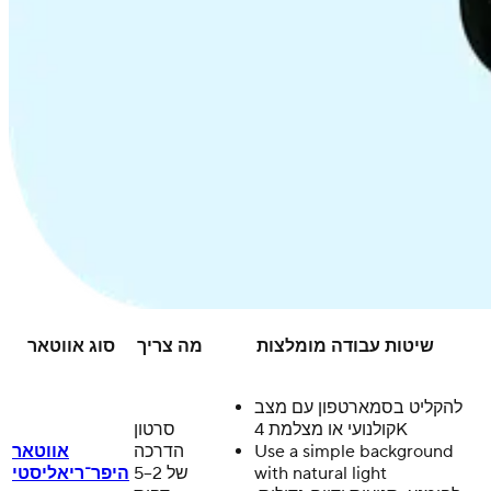
שיטות עבודה מומלצות
מה צריך
סוג אווטאר
להקליט בסמארטפון עם מצב
קולנועי או מצלמת 4K
סרטון
Use a simple background
הדרכה
אווטאר
with natural light
של 2–5
היפר־ריאליסטי