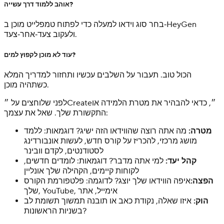
אוהב ללמוד דרך עשייה?
בחר סוג וידאו למעלה כדי לפתוח טמפלייט מוכן ב‑HeyGen
ולעקוב צעד‑אחר‑צעד.
עוד לא מוכן לקפוץ למים?
הכול טוב. תעבור על השלבים עכשיו ותחזור למדריך המלא
כשתהיה מוכן.
לפני שלוחצים על ״Create״, כדאי להבהיר את מטרת הלמידה או
התקשורת שלך. שאל את עצמך:
מטרה:
מה אתה רוצה שהווידאו הזה ישיג? דוגמאות: ללמד
מושג מרכזי, להכריז על קורס חדש, לעשות אונבורדינג
לסטודנטים, לקדם וובינר
קהל יעד:
למי אתה מדבר? דוגמאות: לומדים חדשים,
לקוחות קיימים, הקהילה שלך אונליין
הפצה:
איפה הווידאו שלך יוצג? לדוגמה: פלטפורמת הקורס
שלך, YouTube, אימייל, אתר
הוק:
איזו שאלה, נקודת כאב או תובנה תמשוך תשומת לב
בשניות הראשונות?