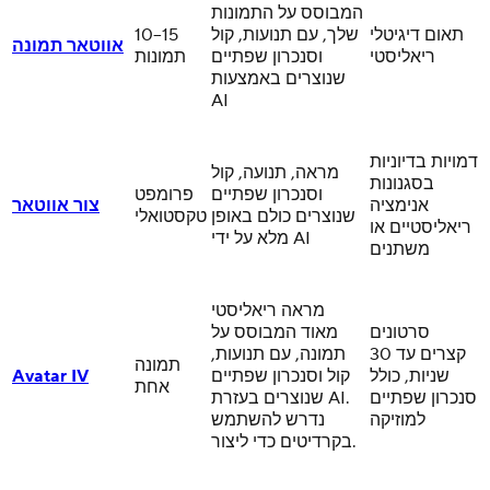
המבוסס על התמונות
תאום דיגיטלי
שלך, עם תנועות, קול
10–15
אווטאר תמונה
ריאליסטי
וסנכרון שפתיים
תמונות
שנוצרים באמצעות
AI
דמויות בדיוניות
מראה, תנועה, קול
בסגנונות
וסנכרון שפתיים
פרומפט
אנימציה
צור אווטאר
שנוצרים כולם באופן
טקסטואלי
ריאליסטיים או
מלא על ידי AI
משתנים
מראה ריאליסטי
סרטונים
מאוד המבוסס על
קצרים עד 30
תמונה, עם תנועות,
תמונה
שניות, כולל
קול וסנכרון שפתיים
Avatar IV
אחת
סנכרון שפתיים
שנוצרים בעזרת AI.
למוזיקה
נדרש להשתמש
בקרדיטים כדי ליצור.