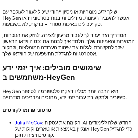
יש לך ידע, מומחיות או ניסיון ייחודי שיכול לעזור לעולם? עם
HeyGen אפשר להעביר רעיונות, מודלים ותובנות בסרטוני וידאו
סקיילבילים באיכות סטודיו – בדקות, לא בשבועות.
המדריך הזה יעזור לך לעבור מרעיון ליצירה, לחזק את הנוכחות,
המהירות והאמינות שלך. תלמד איך לבנות את נכס הווידאו הראשון
שלך לתקשורת, לגלות את שיטות העבודה המומלצות, ולחקור
אסטרטגיות להגדלת ההשפעה של הווידאו שלך.
שימושים מובילים: איך יזמי ידע
משתמשים ב‑HeyGen
HeyGen היא הרבה יותר מכלי וידאו; זו פלטפורמה לסיפור
סיפורים ולתקשורת עבור יזמי ידע, מחנכים ומדריכים מודרניים.
סרטוני פרומו לקורסים
: הקימה את עסק ה-AI החדש שלה ללימודים
Julia McCoy
אונליין באמצעות אווטארים וקולות של HeyGen כדי להגדיל
קורסים ויצירת תוכן.