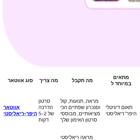
מתאים
מה תקבל
מה צריך
סוג אווטאר
במיוחד ל
מראה, תנועות, קול
סרטון
תאום דיגיטלי
וסנכרון שפתיים הכי
הדרכה
אווטאר
היפר־ריאליסטי
מציאותיים, מבוססי
של 2–5
היפר-ריאליסטי
סרטון האימון שלך
דקות
מראה ריאליסטי