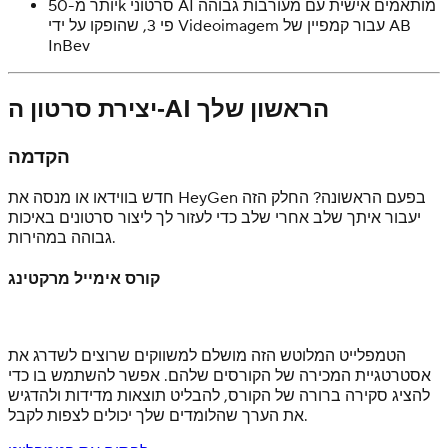
יותר מ-50k סרטוני AI מותאמים אישית עם מעורבות גבוהה
עבור קמפיין של AB
פי 3, שהופקו על ידי Videoimagem
InBev
יצירת סרטון ה‑AI הראשון שלך
הקדמה
חדש בווידאו או מנסה את HeyGen בפעם הראשונה? החלק הזה
יעבור איתך שלב אחרי שלב כדי לעזור לך ליצור סרטונים באיכות
גבוהה במהירות.
קורס אימייל מרקטינג
הטמפלייט המלוטש הזה מושלם למשווקים שרוצים לשדרג את
אסטרטגיית המכירה של הקורסים שלהם. אפשר להשתמש בו כדי
להציג סקירה ברורה של הקורס, להבליט תוצאות מדידות ולהדגיש
את הערך שהלומדים שלך יכולים לצפות לקבל.