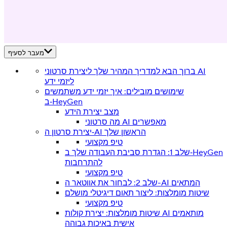
מעבר לסעיף
ברוך הבא למדריך המהיר שלך ליצירת סרטוני AI
ליזמי ידע
שימושים מובילים: איך יזמי ידע משתמשים
ב‑HeyGen
מצב יצירת הידע
מה סרטוני AI מאפשרים
יצירת סרטון ה‑AI הראשון שלך
טיפ מקצועי
שלב 1: הגדרת סביבת העבודה שלך ב‑HeyGen
להתרחבות
טיפ מקצועי
שלב 2: לבחור את אווטאר ה-AI המתאים
שיטות מומלצות: ליצור תאום דיגיטלי מושלם
טיפ מקצועי
שיטות מומלצות: יצירת קולות AI מותאמים
אישית באיכות גבוהה