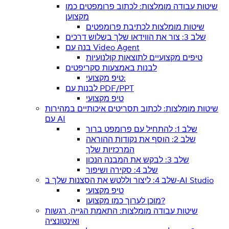
שיטות עבודה מומלצות: לכתוב פרומפטים כמו
מקצוען
שיטות מומלצות לכתיבת פרומפטים
שלב 3: צור את הווידאו שלך בשלוש דרכים
בנה עם Video Agent
טיפים מקצועיים לתוצאות קולנועיות
לבנות באמצעות סקריפטים
טיפ מקצועי:
לבנות עם PDF/PPT
טיפ מקצועי
שיטות מומלצות: לכתוב תסריטים איכותיים במהירות
עם AI
שלב 1: להתחיל עם פרומפט ברור
שלב 2: הוסף את נקודות ההוראה
המרכזיות שלך
שלב 3: לבקש את המבנה הנכון
שלב 4: סקירה ושיפור
שלב 4: ליצור וללטש את הסצנות שלך ב‑AI Studio
טיפ מקצועי
מוכן לערוך כמו מקצוען?
שיטות עבודה מומלצות: התאמת הגייה, רגשות
ואינטונציה