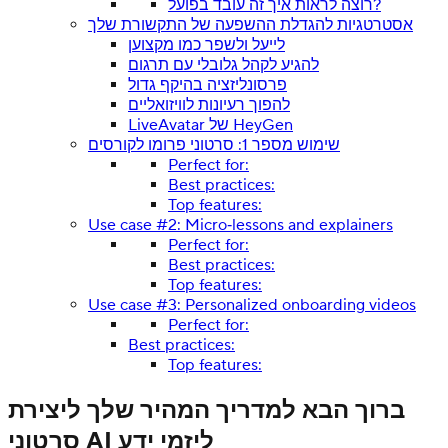
רוצה לראות איך זה עובד בפועל?
אסטרטגיות להגדלת ההשפעה של התקשורת שלך
לייעל ולשפר כמו מקצוען
להגיע לקהל גלובלי עם תרגום
פרסונליזציה בהיקף גדול
להפוך רעיונות לוויזואליים
LiveAvatar של HeyGen
שימוש מספר 1: סרטוני פרומו לקורסים
Perfect for:
Best practices:
Top features:
Use case #2: Micro‑lessons and explainers
Perfect for:
Best practices:
Top features:
Use case #3: Personalized onboarding videos
Perfect for:
Best practices:
Top features:
ברוך הבא למדריך המהיר שלך ליצירת
סרטוני AI ליזמי ידע