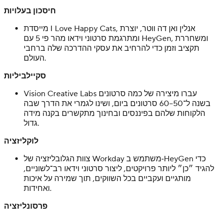
חיסכון בעלויות
מייסדת I Love Happy Cats, אנלין ואן דה ווטר, יוצרת
ומתרגמת סרטוני וידאו מהר פי 5 עם HeyGen, ומשחררת
תקציב וזמן כדי להרחיב את עסקי ההדרכה שלה ברחבי
העולם.
סקיילביליות
Vision Creative Labs עברו מיצירה של כמה סרטונים
בשנה ל־50–60 סרטונים ביום, ושינו לגמרי את הדרך שבה
הלקוחות שלהם בפיננסים ובחינוך מתקשרים בקנה מידה
גדול.
לוקליזציה
צוות הגלובליזציה של Workday משתמש ב‑HeyGen כדי
להגיד ״כן״ ליותר פרויקטים, ליצור סרטוני וידאו רב־לשוניים,
מותגיים ועקביים בכל השווקים, תוך שמירה על איכות
ואחידות.
פרסונליזציה