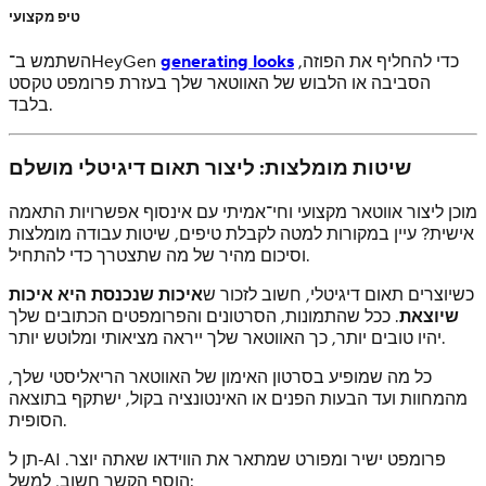
טיפ מקצועי
כדי להחליף את הפוזה,
generating looks
השתמש ב־HeyGen
הסביבה או הלבוש של האווטאר שלך בעזרת פרומפט טקסט
בלבד.
שיטות מומלצות: ליצור תאום דיגיטלי מושלם
מוכן ליצור אווטאר מקצועי וחי־אמיתי עם אינסוף אפשרויות התאמה
אישית? עיין במקורות למטה לקבלת טיפים, שיטות עבודה מומלצות
וסיכום מהיר של מה שתצטרך כדי להתחיל.
כשיוצרים תאום דיגיטלי, חשוב לזכור ש
איכות שנכנסת היא איכות
שיוצאת
. ככל שהתמונות, הסרטונים והפרומפטים הכתובים שלך
יהיו טובים יותר, כך האווטאר שלך ייראה מציאותי ומלוטש יותר.
כל מה שמופיע בסרטון האימון של האווטאר הריאליסטי שלך,
מהמחוות ועד הבעות הפנים או האינטונציה בקול, ישתקף בתוצאה
הסופית.
תן ל‑AI פרומפט ישיר ומפורט שמתאר את הווידאו שאתה יוצר.
הוסף הקשר חשוב, למשל: