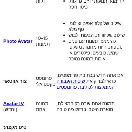
להימנע: תנועות ידיים גדולות,
דקות
כיסוי הפה
שילוב של קלוז־אפים וצילומי
גוף מלא
שילוב של זוויות, הבעות ולבוש
10–15
להימנע: תמונות עם פנים
Photo Avatar
תמונות
נוספות, חיות מחמד, משקפי
שמש, כובעים, פילטרים או
איכות תמונה נמוכה
אם אתה חדש בכתיבת פרומפטים,
פרומפט
כדאי לבדוק את
שיטות העבודה
צור אווטאר
טקסטואלי
המומלצות לכתיבת פרומפטים
תמונה אחת שבה רק המצולם,
תמונה
Avatar IV
מוארת היטב וברזולוציה טובה
אחת
(חדש!)
טיפ מקצועי