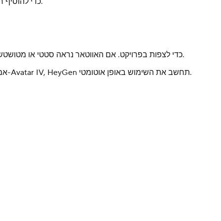
כדי לעבוד בשיתוף פעולה, בחר Invite Members כדי להוסיף חברי צוות לפרויקט. התראות ותגובות מופיעות בפאנל העליון, כך שקל לעבור על הפידבק.
אם הפרויקט שלך כולל כמה שכבות
כשהסקריפט והוויז׳ואלים שלך מוכנים, לחץ על Preview כדי לצפות בפרויקט. אם האווטאר נראה סטטי או מטושטש, זה אומר שהווידאו עדיין לא עבר רינדור, וסנכרון השפתיים מתבצע בזמן הרינדור.
כשאתה מרוצה, לחץ על Generate. תוכל לשנות את שם הווידאו, לבחור תיקיית יעד, ולבחור את רזולוציית הפלט עד 4K. אם אתה משתמש ב-Avatar IV, HeyGen תחשב את השימוש באופן אוטומטי.