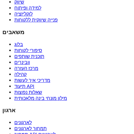
שיווק
למידה ופיתוח
לוקליזציה
פנייה שיווקית ללקוחות
משאבים
בלוג
סיפורי לקוחות
תוכנית שותפים
וובינרים
מרכז העזרה
קהילה
מדריכי איך לעשות
תיעוד API
שאלות נפוצות
מילון מונחי בינה מלאכותית
ארגון
לארגונים
תמחור לארגונים