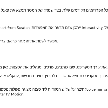
עכשיו בחר את כיוון הווידאו: אנכי (portrait) או אופקי (landscape). אפשר לשנות את זה אחר כך אם צריך.
 הסקריפט תמצא אפשרויות להוסיף סצנות חדשות, להקליט או להעלות אודיו, או להוסיף הפסקות
לחיצה על שלוש הנקודות ליד סצנה מציגה פעולות נוספות, כמו יצירת אודיו מחדש, רינדור
אווטארים, לשנות קולות או לעבור בין מנועי Avatar Unlimited ו־on