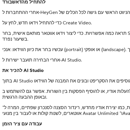
להתחיל מהדאשבורד
כדי להתחיל וידאו חדש, לחץ על Create Video.
תראה כמה אפשרויות. כדי ליצור וידאו אווטאר מותאם אישית, בחר Start from Scratch. ייתכן שגם תראה את האפשרות Interactivity, שפותחת טמפלייטים של Learning & Development, עליהם נדבר
בשיעור נפרד.
אחרי הבחירה תועבר ישירות ל‑AI Studio.
להכיר את AI Studio
 בין השורות. אפשר גם להשתמש ב‑Voice Director (אייקון המגאפון) כדי לשלוט בטון, בקצב
ובאופן ההבעה הרגשית.
 הסצנה לסנכרון שפתיים, המרה ל־voice mirroring, תרגום הסצנה או מחיקתה. מעורך הסקריפט אפשר גם להחליף
Avatar IV Moti.
עבודה עם ציר הזמן