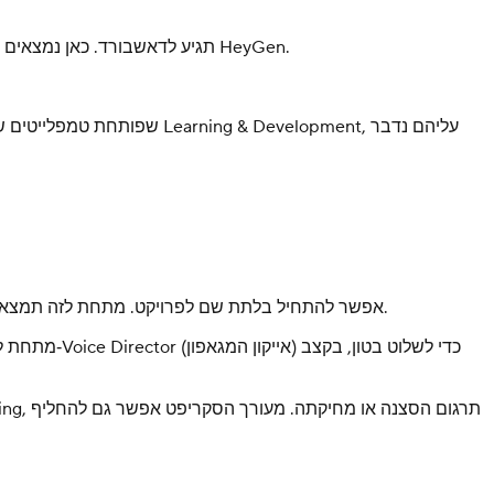
אחרי ההתחברות ל‑HeyGen תגיע לדאשבורד. כאן נמצאים כל הפרויקטים הקודמים שלך. בצד שמאל של המסך תמצא את פאנל הניווט הראשי עם גישה לכל הכלים של HeyGen.
בתוך AI Studio אפשר להתחיל בלתת שם לפרויקט. מתחת לזה תמצא את עורך הסקריפט, שבו כותבים, עורכים ומנהלים את הסצנות. כאן מוסיפים את הסקריפט ובונים את המבנה של הווידאו.
מתחת לעורך