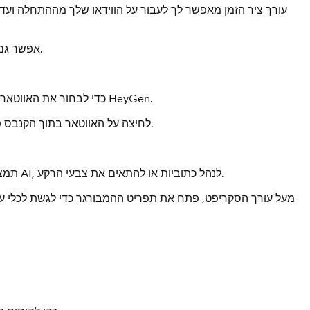
עורך ציר הזמן מאפשר לך לעבור על הווידאו שלך מההתחלה ועד ה
אפשר גם להוסיף סצנות מטמפלייטים, להכניס סצנות וידאו או שקופיות פרימיום, וליצור מעברים חלקים בין סצנות בעזרת אייקון החץ שבין הקליפים.
מעל קנבס הווידאו, לחץ על Avatars כדי לבחור את האווטאר שברצונך להשתמש בו. אפשר לבחור מתוך האווטארים האישיים שלך או לעיין בספרייה הציבורית של HeyGen.
לחיצה על האווטאר בתוך הקנבס פותחת אפשרויות התאמה אישית. מכאן אפשר להחליף מראה, לכוון פריימינג, להסיר את הרקע, להוסיף פינות מעוגלות או להחיל אנימציות.
ליד לשונית Avatars תמצא כלים יצירתיים לשדרוג הווידאו שלך. בעזרתם אפשר להוסיף טקסט, להעלות מדיה, להוסיף אלמנטים, ליצור תמונות AI, לנהל כתוביות או להתאים את צבעי הרקע.
מעל עורך הסקריפט, פתח את תפריט ההמבורגר כדי לגשת לכלי עבו