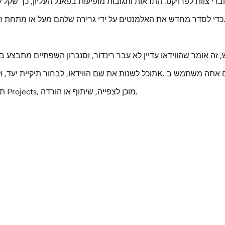
, פתח את פאנל ה-Layers כדי לסדר מחדש את האלמנטים על ידי גרירה שלהם מעל או מתחת זה לזה.
HeyGen תעבד את הווידאו שלך, וכשהתהליך יסתיים הוא יופיע בטאב Projects, מוכן לצפייה, שיתוף או הורדה.