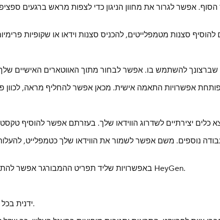
סוף. אפשר לגרור את מחוון הניגון כדי לצפות מראש ברגעים ספציפיי
דה נוספים. משם אפשר לשמור את הווידאו שלך כטמפלייט, להעלות א
באפשרויות שליד תפריט ההמבורגר אפשר להתאים את כיוון הווידאו, לבחור קיט מותג או לשלוח פידבק ישירות לצוות HeyGen.
העבודה שלך נשמרת אוטומטית, אבל אפשר גם ללחוץ על Save ידנית בכל רגע.