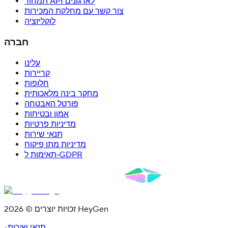
תמחור API לארגונים
צור קשר עם מחלקת המכירות
לוקליזציה
חברה
עלינו
קריירות
חלופות
מחקר בינה מלאכותית
פורטל האבטחה
אמון ובטיחות
מדיניות פרטיות
תנאי שירות
מדיניות מתן פיקוח
תאימות ל‑GDPR
זכויות יוצרים © 2026 HeyGen
תנאי שירות
•