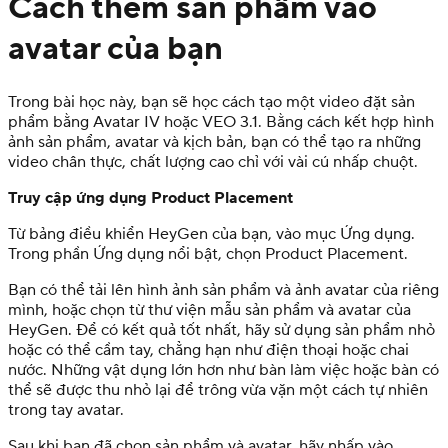
Cách thêm sản phẩm vào
avatar của bạn
Trong bài học này, bạn sẽ học cách tạo một video đặt sản
phẩm bằng Avatar IV hoặc VEO 3.1. Bằng cách kết hợp hình
ảnh sản phẩm, avatar và kịch bản, bạn có thể tạo ra những
video chân thực, chất lượng cao chỉ với vài cú nhấp chuột.
Truy cập ứng dụng Product Placement
Từ bảng điều khiển HeyGen của bạn, vào mục Ứng dụng.
Trong phần Ứng dụng nổi bật, chọn Product Placement.
Bạn có thể tải lên hình ảnh sản phẩm và ảnh avatar của riêng
mình, hoặc chọn từ thư viện mẫu sản phẩm và avatar của
HeyGen. Để có kết quả tốt nhất, hãy sử dụng sản phẩm nhỏ
hoặc có thể cầm tay, chẳng hạn như điện thoại hoặc chai
nước. Những vật dụng lớn hơn như bàn làm việc hoặc bàn có
thể sẽ được thu nhỏ lại để trông vừa vặn một cách tự nhiên
trong tay avatar.
Sau khi bạn đã chọn sản phẩm và avatar, hãy nhấp vào