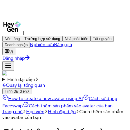
|
Nền tảng
Trường hợp sử dụng
Nhà phát triển
Tài nguyên
Nghiên cứu
Bảng giá
Doanh nghiệp
VI
Đăng nhập
Hình đại diện
Quay lại tổng quan
Hình đại diện
How to create a new avatar using AI
Cách sử dụng
Faceswap
Cách thêm sản phẩm vào avatar của bạn
Trang chủ
Học viện
Hình đại diện
Cách thêm sản phẩm
vào avatar của bạn