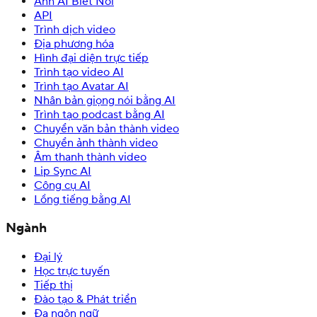
Ảnh AI Biết Nói
API
Trình dịch video
Địa phương hóa
Hình đại diện trực tiếp
Trình tạo video AI
Trình tạo Avatar AI
Nhân bản giọng nói bằng AI
Trình tạo podcast bằng AI
Chuyển văn bản thành video
Chuyển ảnh thành video
Âm thanh thành video
Lip Sync AI
Công cụ AI
Lồng tiếng bằng AI
Ngành
Đại lý
Học trực tuyến
Tiếp thị
Đào tạo & Phát triển
Đa ngôn ngữ