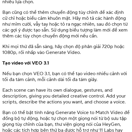
nhiều lựa chọn.
Bạn cũng có thể thêm chuyển động tùy chỉnh để xác định
cử chỉ hoặc biểu cảm khuôn mặt. Hãy mô tả các hành động
như mỉm cười, vẫy tay hoặc tỏ ra ngạc nhiên, sau đó chọn từ
các gợi ý được tạo sẵn. Sử dụng biểu tượng làm mới để xem
thêm các tùy chọn chuyển động mới nếu cần.
Khi mọi thứ đã sẵn sàng, hãy chọn độ phân giải 720p hoặc
1080p, rồi nhấp vào Generate Video.
Tạo video với VEO 3.1
Nếu bạn chọn VEO 3.1, bạn có thể tạo video nhiều cảnh với
tối đa tám cảnh, mỗi cảnh dài tối đa tám giây.
Each scene can have its own dialogue, gestures, and
description, giving you detailed creative control. Add your
scripts, describe the actions you want, and choose a voice.
Bạn có thể bật tính năng Generate Voice to Match Video để
đồng bộ tự động, hoặc tự chọn một giọng nói từ bộ sưu tập
giọng tùy chỉnh của bạn, thư viện giọng nói của HeyGen,
hoặc các tích hợp bên thứ ba được hỗ trợ như 11 Labs hay