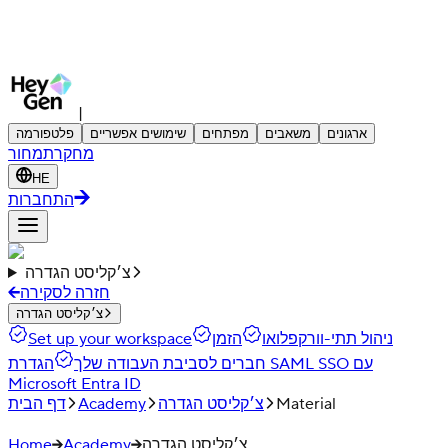
|
ארגונים
משאבים
מפתחים
שימושים אפשריים
פלטפורמה
מחקר
תמחור
HE
התחברות
צ׳קליסט הגדרה
חזרה לסקירה
צ׳קליסט הגדרה
ניהול תתי-וורקפלואו
הזמן
Set up your workspace
חברים לסביבת העבודה שלך
הגדרת SAML SSO עם
Microsoft Entra ID
Material
צ׳קליסט הגדרה
Academy
דף הבית
צ׳קליסט הגדרה
Academy
Home