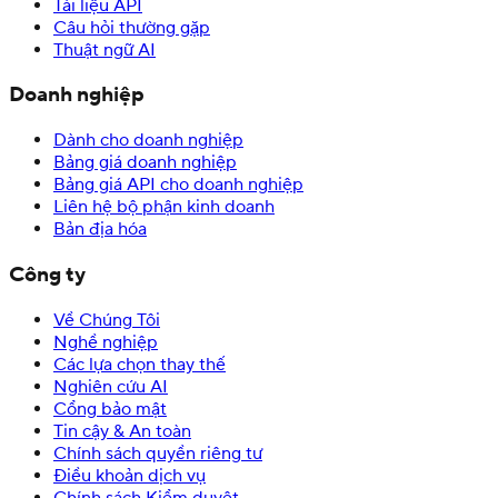
Tài liệu API
Câu hỏi thường gặp
Thuật ngữ AI
Doanh nghiệp
Dành cho doanh nghiệp
Bảng giá doanh nghiệp
Bảng giá API cho doanh nghiệp
Liên hệ bộ phận kinh doanh
Bản địa hóa
Công ty
Về Chúng Tôi
Nghề nghiệp
Các lựa chọn thay thế
Nghiên cứu AI
Cổng bảo mật
Tin cậy & An toàn
Chính sách quyền riêng tư
Điều khoản dịch vụ
Chính sách Kiểm duyệt