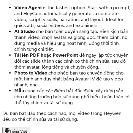
Video Agent
is the fastest option. Start with a prompt,
and HeyGen automatically generates a complete
video, script, visuals, narration, and layout. Ideal for
quick ads, social videos, and explainers.
AI Studio
cho bạn toàn quyền sáng tạo. Biến kịch bản
thành video, chọn avatar và giọng đọc, thêm cảnh, nội
dung media và hiệu ứng hoạt hình, đồng thời tinh
chỉnh từng chi tiết.
Tải lên PDF hoặc PowerPoint
để ngay lập tức chuyển
đổi các slide thành các cảnh có thể chỉnh sửa, sau đó
thêm avatar, lồng tiếng và chuyển động.
Photo to Video
cho phép bạn tạo chuyển động cho
một hình ảnh duy nhất bằng Avatar IV để tạo video
nhanh, nhẹ.
Mẫu
cung cấp các điểm bắt đầu được xây dựng sẵn
cho những trường hợp sử dụng phổ biến, hoàn toàn có
thể tùy chỉnh và tái sử dụng.
Dù bạn bắt đầu theo cách nào, mọi video trong HeyGen
đều có thể chỉnh sửa và tái sử dụng.
Tiếng Việt