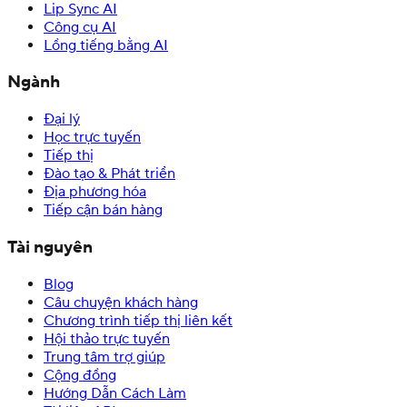
Lip Sync AI
Công cụ AI
Lồng tiếng bằng AI
Ngành
Đại lý
Học trực tuyến
Tiếp thị
Đào tạo & Phát triển
Địa phương hóa
Tiếp cận bán hàng
Tài nguyên
Blog
Câu chuyện khách hàng
Chương trình tiếp thị liên kết
Hội thảo trực tuyến
Trung tâm trợ giúp
Cộng đồng
Hướng Dẫn Cách Làm