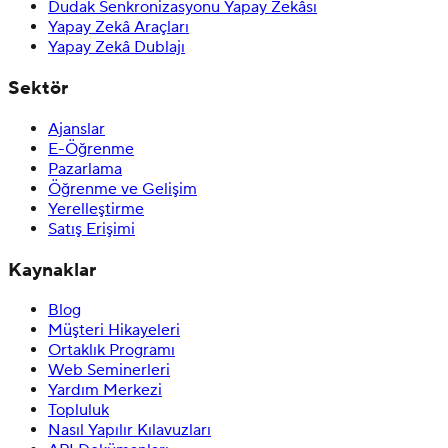
Dudak Senkronizasyonu Yapay Zekâsı
Yapay Zekâ Araçları
Yapay Zekâ Dublajı
Sektör
Ajanslar
E-Öğrenme
Pazarlama
Öğrenme ve Gelişim
Yerelleştirme
Satış Erişimi
Kaynaklar
Blog
Müşteri Hikayeleri
Ortaklık Programı
Web Seminerleri
Yardım Merkezi
Topluluk
Nasıl Yapılır Kılavuzları