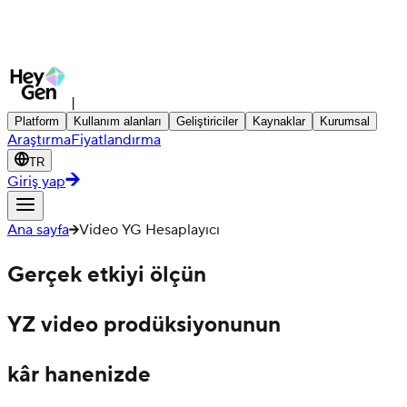
|
Platform
Kullanım alanları
Geliştiriciler
Kaynaklar
Kurumsal
Araştırma
Fiyatlandırma
TR
Giriş yap
Ana sayfa
Video YG Hesaplayıcı
Gerçek etkiyi ölçün
YZ video prodüksiyonunun
kâr hanenizde