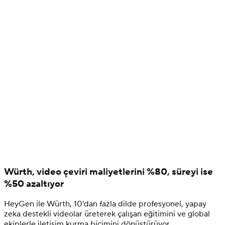
Würth, video çeviri maliyetlerini %80, süreyi ise
%50 azaltıyor
HeyGen ile Würth, 10'dan fazla dilde profesyonel, yapay
zeka destekli videolar üreterek çalışan eğitimini ve global
ekiplerle iletişim kurma biçimini dönüştürüyor.