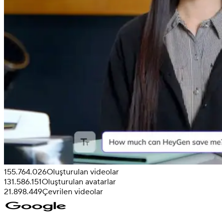
155.764.026
Oluşturulan videolar
131.586.151
Oluşturulan avatarlar
21.898.449
Çevrilen videolar