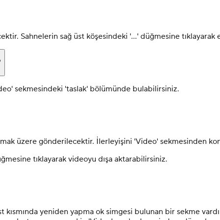
tir. Sahnelerin sağ üst köşesindeki '...' düğmesine tıklayarak ef
?
eo' sekmesindeki 'taslak' bölümünde bulabilirsiniz.
mak üzere gönderilecektir. İlerleyişini 'Video' sekmesinden kont
ğmesine tıklayarak videoyu dışa aktarabilirsiniz.
ısmında yeniden yapma ok simgesi bulunan bir sekme vardır. Ö