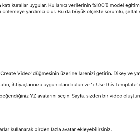
tı kurallar uygular. Kullanıcı verilerinin %100’ü model eğitimi 
ları önlemeye yardımcı olur. Bu da büyük ölçekte sorumlu, şeffa
Create Video' düğmesinin üzerine farenizi getirin. Dikey ve yat
n, ihtiyaçlarınıza uygun olanı bulun ve '+ Use this Template' 
beğendiğiniz YZ avatarını seçin. Sayfa, sizden bir video oluştur
arlar kullanarak birden fazla avatar ekleyebilirsiniz.