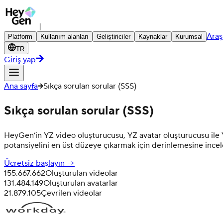
|
Araş
Platform
Kullanım alanları
Geliştiriciler
Kaynaklar
Kurumsal
TR
Giriş yap
Ana sayfa
Sıkça sorulan sorular (SSS)
Sıkça sorulan sorular (SSS)
HeyGen’in YZ video oluşturucusu, YZ avatar oluşturucusu ile Y
potansiyelini en üst düzeye çıkarmak için derinlemesine incel
Ücretsiz başlayın →
155.667.662
Oluşturulan videolar
131.484.149
Oluşturulan avatarlar
21.879.105
Çevrilen videolar