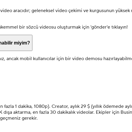
video aracıdır; geleneksel video çekimi ve kurgusunun yüksek mal
mükemmel bir sözcü videosu oluşturmak için 'gönder'e tıklayın!
nabilir miyim?
, ancak mobil kullanıcılar için bir video demosu hazırlayabilme
n fazla 1 dakika, 1080p). Creator, aylık 29 $ (yıllık ödemede ayl
 dışa aktarma, en fazla 30 dakikalık videolar. Ekipler için Busin
e geçmeniz gerekir.