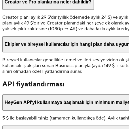
Creator ve Pro planlarına neler dahildir?
Creator planı aylık 29 $'dır (yıllık ödemede aylık 24 $) ve aylı
planı aylık 49 $'dır ve Creator planındaki her şeye ek olarak a
yüksek çıktı kalitesine (1080p → 4K) ve daha fazla aylık kred
Ekipler ve bireysel kullanıcılar için hangi plan daha uygu
Bireysel kullanıcılar genellikle temel ve ileri seviye video olu
kullanıcılı iş akışları sunan Business planıyla (ayda 149 $ + k
sınırı olmadan özel fiyatlandırma sunar.
API fiyatlandırması
HeyGen API'yi kullanmaya başlamak için minimum maliye
5 $ ile başlayabilirsiniz (tamamen kullandıkça öde). Aylık taah