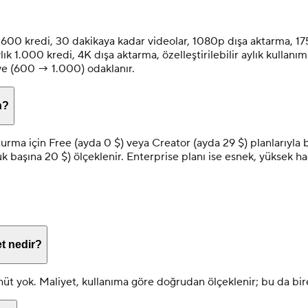
k 600 kredi, 30 dakikaya kadar videolar, 1080p dışa aktarma, 175+ 
ylık 1.000 kredi, 4K dışa aktarma, özelleştirilebilir aylık kull
iye (600 → 1.000) odaklanır.
n?
şturma için Free (ayda 0 $) veya Creator (ayda 29 $) planlarıyla b
oltuk başına 20 $) ölçeklenir. Enterprise planı ise esnek, yüksek 
t nedir?
hüt yok. Maliyet, kullanıma göre doğrudan ölçeklenir; bu da bireyl