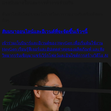
แรงบันดาลใจและการทำงานร่วมกัน
ค้นหาไอเดียใหม่ๆ และโอกาสในการร่วมงานกับครีเอทีฟคน
อื่นๆ
สัมมนาออนไลน์และอีเวนต์ที่จะจัดขึ้นเร็วๆนี้
เข้าร่วมเว็บบินาร์และอีเวนต์ของ HeyGen เพื่อเริ่มต้นใช้งาน
HeyGen เรียนรู้ฟีเจอร์และอัปเดตล่าสุดของผลิตภัณฑ์ และฟัง
วิทยากรรับเชิญมาแชร์เวิร์กโฟลว์และอินไซต์การสร้างวิดีโอ AI