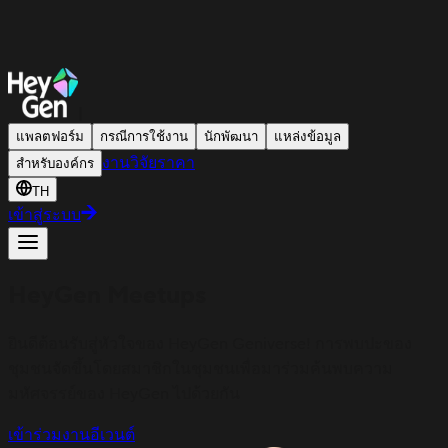
|
แพลตฟอร์ม
กรณีการใช้งาน
นักพัฒนา
แหล่งข้อมูล
งานวิจัย
ราคา
สำหรับองค์กร
TH
เข้าสู่ระบบ
HeyGen Meetups
ยินดีต้อนรับสู่หัวใจของ HeyGen Geniverse! การพบปะของ
ชุมชนจัดขึ้นโดยสมาชิกในชุมชนเพื่อมาร่วมค้นพบความ
มหัศจรรย์ของ HeyGen ไปด้วยกัน
เข้าร่วมงานอีเวนต์