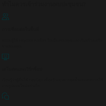
ทำไมควรเข้าร่วมงานพบปะชุมชน?
การเชื่อมต่อในพื้นที่
พบปะผู้ใช้ HeyGen คนอื่นๆ ในเมืองของคุณและเริ่มสร้างเครือ
ข่ายของคุณ
เดโมสดและเวิร์กช็อป
เรียนรู้ว่าผู้อื่นใช้ HeyGen เพื่อสร้างอวตารสุดล้ำและเคสการใช้
งานรูปแบบใหม่อย่างไร