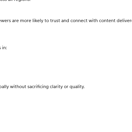
wers are more likely to trust and connect with content deliver
 in:
ly without sacrificing clarity or quality.