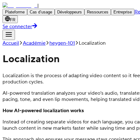
|
Re
Plateforme
Cas d’usage
Développeurs
Ressources
Entreprise
FR
Se connecter
Accueil
Académie
heygen-101
Localization
Localization
Localization is the process of adapting video content so it fee
production cycles.
AI-powered translation analyzes your video’s audio, translate
pacing, tone, and even lip movements, helping translated vid
How AI-powered localization works
Instead of creating separate videos for each language, you ca
launch content in new markets faster while saving time and p
This approach also ensures your message stays consistent acro