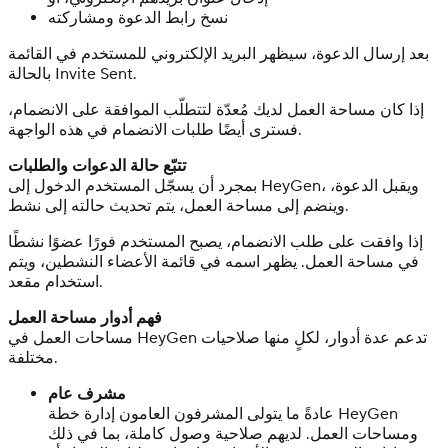
نسخ رابط الدعوة ومشاركته
بعد إرسال الدعوة، سيظهر البريد الإلكتروني للمستخدم في القائمة
بالحالة Invite Sent.
إذا كان مساحة العمل لديك مُعدّة لتتطلّب الموافقة على الانضمام،
فسترى أيضًا طلبات الانضمام في هذه الواجهة.
تتبّع حالة الدعوات والطلبات
بمجرد أن يسجّل المستخدم الدخول إلى HeyGen، ويقبل الدعوة،
وينضم إلى مساحة العمل، يتم تحديث حالته إلى نشط.
إذا وافقت على طلب الانضمام، يصبح المستخدم فورًا عضوًا نشطًا
في مساحة العمل. يظهر اسمه في قائمة الأعضاء النشطين، ويتم
استخدام مقعد.
فهم أدوار مساحة العمل
مساحات العمل في HeyGen تدعم عدة أدوار، لكلٍ منها صلاحيات
مختلفة.
مشرف عام
عادةً ما يتولى المشرفون العامون إدارة خطة HeyGen
ومساحات العمل. لديهم صلاحية وصول كاملة، بما في ذلك