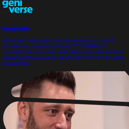
buluşmalar
Buluşmalar; yaratıcıların, işletme sahiplerinin, teknoloji
uzmanlarının, pazarlamacıların ve YZ meraklılarının
çevrimdışı olarak bir araya gelip yapay zeka video kullanım
alanları hakkında paylaşım yaptığı, öğrendiği ve ilham aldığı
etkinliklerdir.