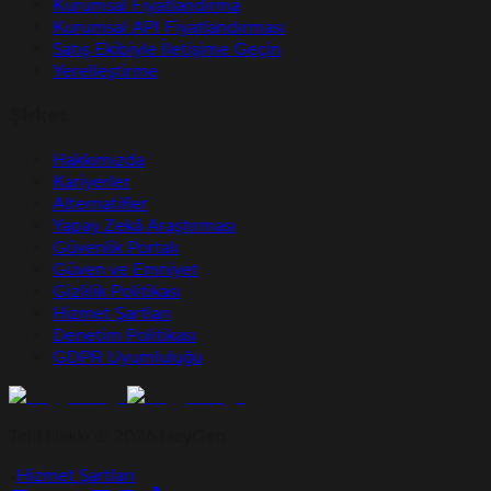
Kurumsal Fiyatlandırma
Kurumsal API Fiyatlandırması
Satış Ekibiyle İletişime Geçin
Yerelleştirme
Şirket
Hakkımızda
Kariyerler
Alternatifler
Yapay Zekâ Araştırması
Güvenlik Portalı
Güven ve Emniyet
Gizlilik Politikası
Hizmet Şartları
Denetim Politikası
GDPR Uyumluluğu
Telif Hakkı © 2026 HeyGen
•
Hizmet Şartları