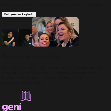
HeyGen ile öğrenin, bağlantı kurun ve kendinizi geliştirin.
Buluşmaları keşfedin
Geniverse'ı keşfedin
Geniverse, çevrimiçi topluluklarımız, buluşmalarımız, elçi
programımız ve öğrenmenize, bağlantı kurmanıza ve
büyümenize yardımcı olan nasıl yapılır kaynaklarımız
sayesinde hayat buluyor.