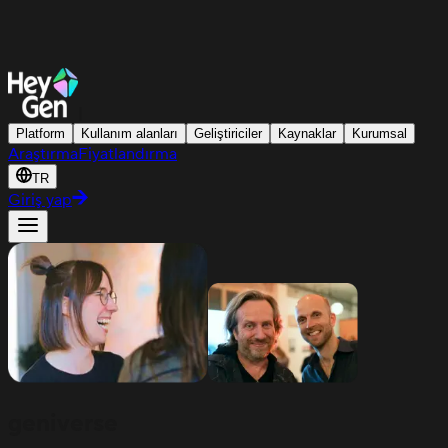
|
Platform
Kullanım alanları
Geliştiriciler
Kaynaklar
Kurumsal
Araştırma
Fiyatlandırma
TR
Giriş yap
geni
verse