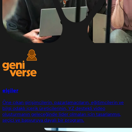
elçiler
Öne çıkan girişimcilerin, pazarlamacıların, eğitimcilerin ve
bilgi odaklı içerik üreticilerinin, YZ destekli video
oluşturmanın geleceğinde lider olmaları için tasarlanmış,
seçici ve başvuruya dayalı bir program.