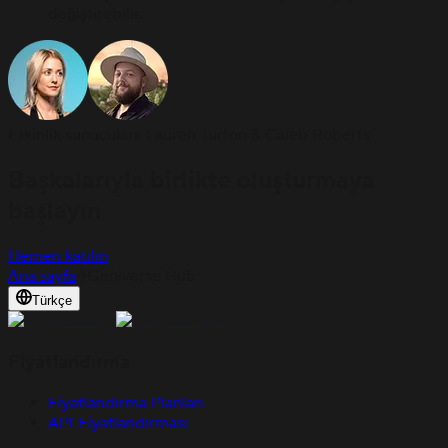
değiştirebilir.
Etkinlik sunucuları: Lauren Turton & Caleb Roberts
Başkalarıyla birlikte oluşturmaya
başlayın
Hemen katılın
Ana sayfa
Geniverse Hub
Türkçe
Fiyatlandırma
Fiyatlandırma Planları
API Fiyatlandırması