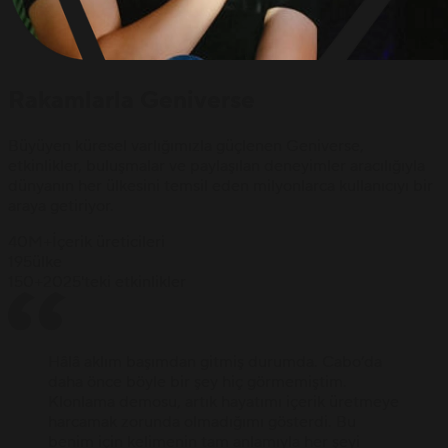
Rakamlarla Geniverse
Büyüyen küresel varlığımızla güçlenen Geniverse,
etkinlikler, buluşmalar ve paylaşılan deneyimler aracılığıyla
dünyanın her ülkesini temsil eden milyonlarca kullanıcıyı bir
araya getiriyor.
40M+
İçerik üreticileri
195
ülke
150+
2025'teki etkinlikler
Hâlâ aklım başımdan gitmiş durumda. Cabo’da
daha önce böyle bir şey hiç görmemiştim.
Klonlama demosu, artık hayatımı içerik üretmeye
harcamak zorunda olmadığımı gösterdi. Bu
benim için kelimenin tam anlamıyla her şeyi