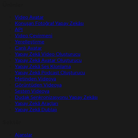
Ürünler
Video Avatar
Konuşan Fotoğraf Yapay Zekâsı
API
Video Çevirmeni
Yerelleştirme
Canlı Avatar
Yapay Zekâ Video Oluşturucu
Yapay Zekâ Avatar Oluşturucu
Yapay Zekâ Ses Klonlama
Yapay Zekâ Podcast Oluşturucu
Metinden Videoya
Görüntüden Videoya
Sesten Videoya
Dudak Senkronizasyonu Yapay Zekâsı
Yapay Zekâ Araçları
Yapay Zekâ Dublajı
Sektör
Ajanslar