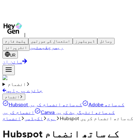
|
وسائل
ڈیویلپرز
استعمال کی صورتیں
پلیٹ فارم
ریسرچ
قیمتیں
انٹرپرائز
UR
سائن اِن
انضمام
جائزے پر واپس
انضمام
Adobe کے ساتھ
Hubspot کے ساتھ انضمام کریں
Canva کے ساتھ انٹیگریٹ کریں
انضمام کریں
Hubspot کے ساتھ انضمام کریں
ہوم
اکیڈمی
انضمام
Hubspot کے ساتھ انضمام