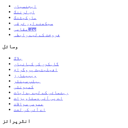
ایجنسیاں
ای لرننگ
مارکیٹنگ
سیکھنے اور ترقی
مقامیकरण
فروخت کے لیے رابطہ
وسائل
بلاگ
گاہکوں کی کہانیاں
افیلیئیٹ پروگرام
ویبینارز
ہیلپ سینٹر
کمیونٹی
رہنمائی کے لیے ہدایات
اے پی آئی دستاویزات
عمومی سوالات
اے آئی کی لغت
انٹرپرائز