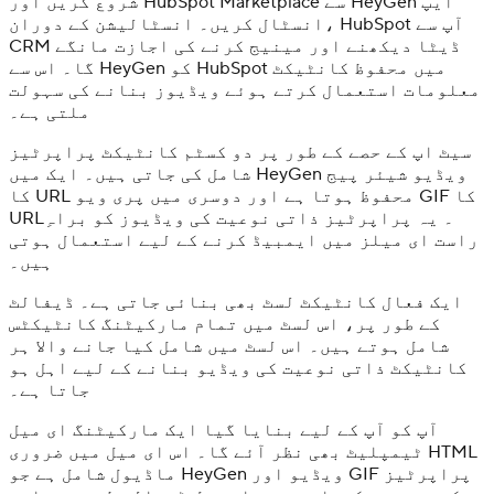
شروع کریں اور HubSpot Marketplace سے HeyGen ایپ
انسٹال کریں۔ انسٹالیشن کے دوران، HubSpot آپ سے
CRM ڈیٹا دیکھنے اور مینیج کرنے کی اجازت مانگے
گا۔ اس سے HeyGen کو HubSpot میں محفوظ کانٹیکٹ
معلومات استعمال کرتے ہوئے ویڈیوز بنانے کی سہولت
ملتی ہے۔
سیٹ اپ کے حصے کے طور پر دو کسٹم کانٹیکٹ پراپرٹیز
شامل کی جاتی ہیں۔ ایک میں HeyGen ویڈیو شیئر پیج
کا URL محفوظ ہوتا ہے اور دوسری میں پری ویو GIF کا
URL۔ یہ پراپرٹیز ذاتی نوعیت کی ویڈیوز کو براہِ
راست ای میلز میں ایمبیڈ کرنے کے لیے استعمال ہوتی
ہیں۔
ایک فعال کانٹیکٹ لسٹ بھی بنائی جاتی ہے۔ ڈیفالٹ
کے طور پر، اس لسٹ میں تمام مارکیٹنگ کانٹیکٹس
شامل ہوتے ہیں۔ اس لسٹ میں شامل کیا جانے والا ہر
کانٹیکٹ ذاتی نوعیت کی ویڈیو بنانے کے لیے اہل ہو
جاتا ہے۔
آپ کو آپ کے لیے بنایا گیا ایک مارکیٹنگ ای میل
ٹیمپلیٹ بھی نظر آئے گا۔ اس ای میل میں ضروری HTML
ماڈیول شامل ہے جو HeyGen ویڈیو اور GIF پراپرٹیز