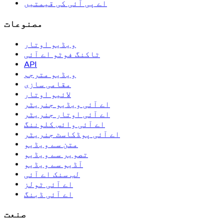
اے پی آئی کی قیمتیں
مصنوعات
ویڈیو اوتار
ٹاکنگ فوٹو اے آئی
API
ویڈیو مترجم
مقامی سازی
لائیو اوتار
اے آئی ویڈیو جنریٹر
اے آئی اوتار جنریٹر
اے آئی وائس کلوننگ
اے آئی پوڈکاسٹ جنریٹر
متن سے ویڈیو
تصویر سے ویڈیو
آڈیو سے ویڈیو
لب سنک اے آئی
اے آئی ٹولز
اے آئی ڈبنگ
صنعت