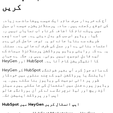
کریں
آج کے خریدار صرف عام، ایک جیسے پیغامات سے زیادہ
کی توقع رکھتے ہیں۔ سادہ پرسنلائزیشن، جیسے ای میل
میں پہلے نام کا اضافہ کرنا، اب نمایاں نہیں رہ
گیا۔ ویڈیو اس سب کو بدل دیتی ہے۔ جب اسے اچھے
طریقے سے بنایا جائے تو یہ توجہ حاصل کرتی ہے،
اعتماد بناتی ہے اور عمل کی طرف لے جاتی ہے۔ مسئلہ
یہ ہے کہ روایتی ویڈیو پروڈکشن پرسنلائزڈ مہمات کے
لیے قابلِ توسیع نہیں ہوتی۔ یہی وہ جگہ ہے جہاں
HeyGen اور HubSpot کا انٹیگریشن کام آتا ہے۔
HeyGen کو HubSpot کے ساتھ جوڑ کر، آپ بغیر شوٹنگ،
ایڈیٹنگ یا پروڈکشن ٹیم کے چند منٹوں میں خودکار
طور پر ذاتی نوعیت کی ویڈیوز بنا سکتے ہیں۔ یہ
ویڈیوز پورے فنل میں استعمال کی جا سکتی ہیں، سیلز
آؤٹ ریچ اور لیڈ نرچرنگ سے لے کر آن بورڈنگ، فالو
اپس اور پروڈکٹ اپنیشن تک۔
HubSpot میں HeyGen ایپ انسٹال کریں