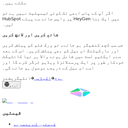
سکتے ہیں۔
اگر آپ کے پاس ابھی تک کوئی ٹیمپلیٹ نہیں ہے تو
HubSpot پر واپس جانے سے پہلے HeyGen میں ایک بنا
لیں۔
شائع کریں اور لانچ کریں
جب سب کچھ کنفیگر ہو جائے، تو ورک فلو کو پبلش کریں
اور مارکیٹنگ ای میل کو بھی پبلش کریں۔ اس کے بعد
سے، ایکٹیو لسٹ میں شامل ہونے والا ہر نیا کانٹیکٹ
خودکار طور پر ایک پرسنلائزڈ ویڈیو ٹرگر کرے گا اور
اسے ای میل کے ذریعے موصول ہو جائے گی۔
ہوم
اکیڈمی
انٹیگریشنز
اردو
قیمتیں
قیمتوں کے منصوبے