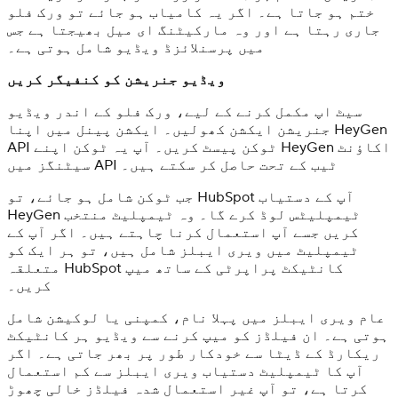
ختم ہو جاتا ہے۔ اگر یہ کامیاب ہو جائے تو ورک فلو
جاری رہتا ہے اور وہ مارکیٹنگ ای میل بھیجتا ہے جس
میں پرسنلائزڈ ویڈیو شامل ہوتی ہے۔
ویڈیو جنریشن کو کنفیگر کریں
سیٹ اپ مکمل کرنے کے لیے، ورک فلو کے اندر ویڈیو
جنریشن ایکشن کھولیں۔ ایکشن پینل میں اپنا HeyGen
API ٹوکن پیسٹ کریں۔ آپ یہ ٹوکن اپنے HeyGen اکاؤنٹ
سیٹنگز میں API ٹیب کے تحت حاصل کر سکتے ہیں۔
جب ٹوکن شامل ہو جائے، تو HubSpot آپ کے دستیاب
HeyGen ٹیمپلیٹس لوڈ کرے گا۔ وہ ٹیمپلیٹ منتخب
کریں جسے آپ استعمال کرنا چاہتے ہیں۔ اگر آپ کے
ٹیمپلیٹ میں ویری ایبلز شامل ہیں، تو ہر ایک کو
متعلقہ HubSpot کانٹیکٹ پراپرٹی کے ساتھ میپ
کریں۔
عام ویری ایبلز میں پہلا نام، کمپنی یا لوکیشن شامل
ہوتی ہے۔ ان فیلڈز کو میپ کرنے سے ویڈیو ہر کانٹیکٹ
ریکارڈ کے ڈیٹا سے خودکار طور پر بھر جاتی ہے۔ اگر
آپ کا ٹیمپلیٹ دستیاب ویری ایبلز سے کم استعمال
کرتا ہے، تو آپ غیر استعمال شدہ فیلڈز خالی چھوڑ