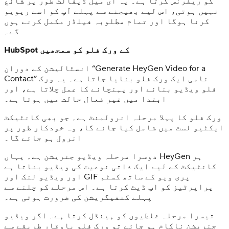
کو ریفرنس کرتا ہے۔ یہ ای میل ڈیفالٹ طور پر شائع
نہیں ہوتی، اس لیے بھیجنے سے پہلے آپ کو اسے ریویو
کرنا ہوگا اور تمام مطلوبہ فیلڈز مکمل کرنے ہوں
گے۔
HubSpot کے ورک فلو کو سمجھیں
انسٹالیشن کے دوران “Generate HeyGen Video for a
Contact” نامی ایک ورک فلو بنایا جاتا ہے۔ یہ ورک
فلو ویڈیو بنانے اور پہنچانے کا عمل چلاتا ہے، اور
ابتدا میں غیر فعال حالت میں ہوتا ہے۔
ورک فلو کا پہلا مرحلہ انرولمنٹ ہے۔ جو بھی کانٹیکٹ
ایکٹیو لسٹ میں شامل کیا جائے گا، وہ خودکار طور پر
انرول ہو جائے گا۔
دوسرا مرحلہ ویڈیو جنریشن ہے۔ یہاں HeyGen ہر
کانٹیکٹ کے لیے ایک ذاتی نوعیت کی ویڈیو بناتا ہے
اور ویڈیو لنک اور GIF پری ویو کے ساتھ کسٹم
پراپرٹیز کو اپ ڈیٹ کرتا ہے۔ اس مرحلے کو چلنے سے
پہلے کنفیگریشن کی ضرورت ہوتی ہے۔
تیسرا مرحلہ غلطیوں کو ہینڈل کرتا ہے۔ اگر ویڈیو
جنریشن ناکام ہو جائے تو ورک فلو باوقار طریقے سے