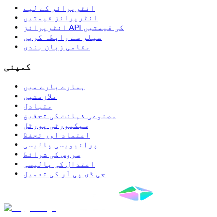
انٹرپرائز کے لیے
انٹرپرائز قیمتیں
انٹرپرائز API کی قیمتیں
سیلز سے رابطہ کریں
مقامی زبان بندی
کمپنی
ہمارے بارے میں
ملازمتیں
متبادل
مصنوعی ذہانت کی تحقیق
سیکیورٹی پورٹل
اعتماد اور تحفظ
پرائیویسی پالیسی
سروس کی شرائط
اعتدال کی پالیسی
جی ڈی پی آر کی تعمیل