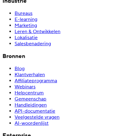
Industrie
Bureaus
E-learning
Marketing
Leren & Ontwikkelen
Lokalisatie
Salesbenadering
Bronnen
Blog
Klantverhalen
Affiliateprogramma
Webinars
Helpcentrum
Gemeenschap
Handleidingen
API-documentatie
Veelgestelde vragen
AI-woordenlijst
Enterprise