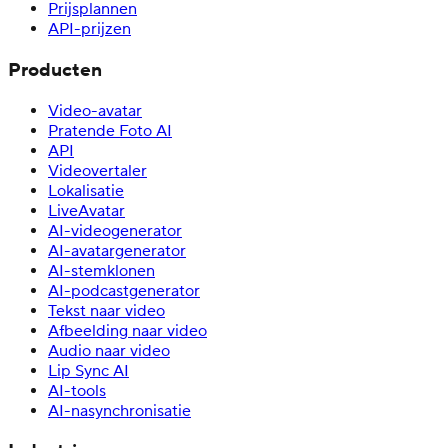
Prijsplannen
API-prijzen
Producten
Video-avatar
Pratende Foto AI
API
Videovertaler
Lokalisatie
LiveAvatar
AI-videogenerator
AI-avatargenerator
AI-stemklonen
AI-podcastgenerator
Tekst naar video
Afbeelding naar video
Audio naar video
Lip Sync AI
AI-tools
AI-nasynchronisatie