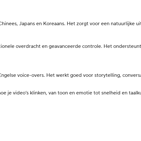
 Chinees, Japans en Koreaans. Het zorgt voor een natuurlijke 
onele overdracht en geavanceerde controle. Het ondersteunt f
 Engelse voice-overs. Het werkt goed voor storytelling, conver
e je video’s klinken, van toon en emotie tot snelheid en taal