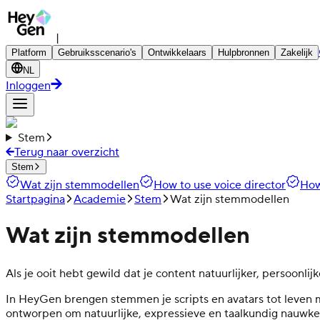
|
Platform
Gebruiksscenario's
Ontwikkelaars
Hulpbronnen
Zakelijk
NL
Inloggen
Stem
Terug naar overzicht
Stem
Wat zijn stemmodellen
How to use voice director
How
Startpagina
Academie
Stem
Wat zijn stemmodellen
Wat zijn stemmodellen
Als je ooit hebt gewild dat je content natuurlijker, persoon
In HeyGen brengen stemmen je scripts en avatars tot leven m
ontworpen om natuurlijke, expressieve en taalkundig nauwkeu