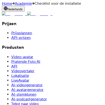
Home
Academie
Checklist voor de installatie
Nederlands
Prijzen
Prijsplannen
API-prijzen
Producten
Video-avatar
Pratende Foto AI
API
Videovertaler
Lokalisatie
LiveAvatar
AI-videogenerator
AI-avatargenerator
AI-stemklonen
AI-podcastgenerator
Tekst naar video