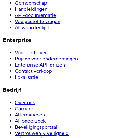
Gemeenschap
Handleidingen
API-documentatie
Veelgestelde vragen
AI-woordenlijst
Enterprise
Voor bedrijven
Prijzen voor ondernemingen
Enterprise API-prijzen
Contact verkoop
Lokalisatie
Bedrijf
Over ons
Carrières
Alternatieven
AI-onderzoek
Beveiligingsportaal
Vertrouwen & Veiligheid