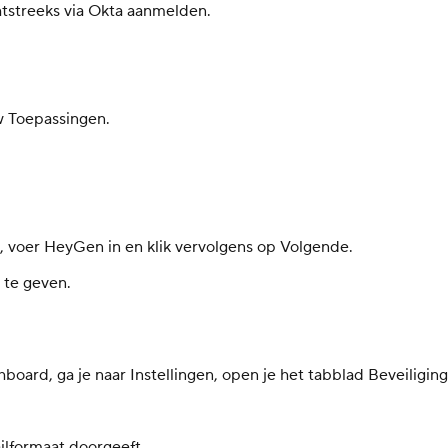
htstreeks via Okta aanmelden.
w Toepassingen.
 voer HeyGen in en klik vervolgens op Volgende.
 te geven.
oard, ga je naar Instellingen, open je het tabblad Beveiligin
ailformaat doorgeeft.