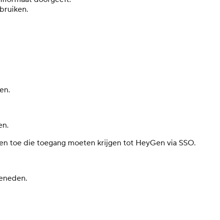
bruiken.
en.
en.
pen toe die toegang moeten krijgen tot HeyGen via SSO.
beneden.
: