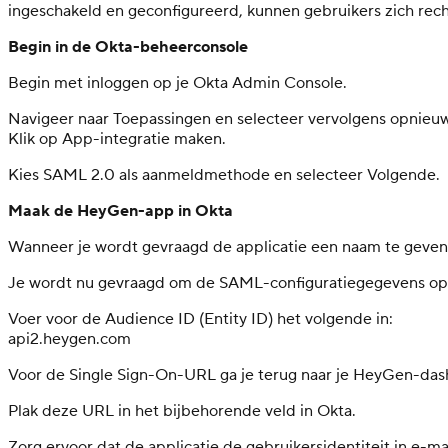
ingeschakeld en geconfigureerd, kunnen gebruikers zich rec
Begin in de Okta-beheerconsole
Begin met inloggen op je Okta Admin Console.
Navigeer naar Toepassingen en selecteer vervolgens opnieu
Klik op App-integratie maken.
Kies SAML 2.0 als aanmeldmethode en selecteer Volgende.
Maak de HeyGen-app in Okta
Wanneer je wordt gevraagd de applicatie een naam te geven,
Je wordt nu gevraagd om de SAML-configuratiegegevens op
Voer voor de Audience ID (Entity ID) het volgende in:
api2.heygen.com
Voor de Single Sign-On-URL ga je terug naar je HeyGen-dashb
Plak deze URL in het bijbehorende veld in Okta.
Zorg ervoor dat de applicatie de gebruikersidentiteit in e-m