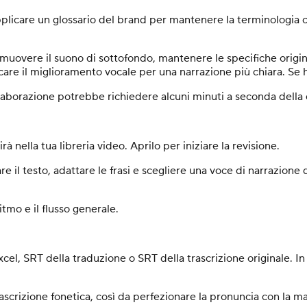
pplicare un glossario del brand per mantenere la terminologia co
rimuovere il suono di sottofondo, mantenere le specifiche origina
licare il miglioramento vocale per una narrazione più chiara. Se ha
laborazione potrebbe richiedere alcuni minuti a seconda della 
 nella tua libreria video. Aprilo per iniziare la revisione.
e il testo, adattare le frasi e scegliere una voce di narrazione
itmo e il flusso generale.
xcel, SRT della traduzione o SRT della trascrizione originale. In
rascrizione fonetica, così da perfezionare la pronuncia con la m