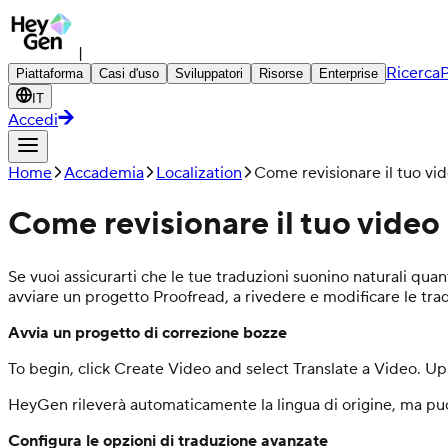
|
Ricerca
P
Piattaforma
Casi d'uso
Sviluppatori
Risorse
Enterprise
IT
Accedi
Home
Accademia
Localization
Come revisionare il tuo vi
Come revisionare il tuo video
Se vuoi assicurarti che le tue traduzioni suonino naturali quant
avviare un progetto Proofread, a rivedere e modificare le tradu
Avvia un progetto di correzione bozze
To begin, click Create Video and select Translate a Video. Up
HeyGen rileverà automaticamente la lingua di origine, ma puo
Configura le opzioni di traduzione avanzate