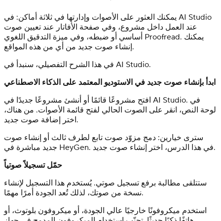
يمكنك العثور على الأصوات وإدارتها في ثلاثة أماكن: في AI Studio
عند العمل داخل مشروع، وفي صفحة الأفاتار عند تعيين صوت
أساسي أو ضبطه، وفي ميزة التدقيق اللغوي Proofread. يمكنك
إنشاء صوت جديد من أي من هذه المواقع.
في هذا الشرح التفصيلي، سنبدأ في AI Studio.
ابدأ بإنشاء صوت جديد في الاستوديو المعتمد على الذكاء الاصطناعي
افتح مشروعًا قائمًا أو أنشئ مشروعًا جديدًا في AI Studio. في
لوحة النص، انقر على الصوت الحالي لفتح قائمة الأصوات. من هناك،
اختر إضافة صوت جديد.
سترى خيارين: دمج مزوّد صوت تابع لطرف ثالث أو إنشاء صوت
جديد مباشرة في HeyGen. في هذا الدرس، اختر إنشاء صوت جديد.
حمّل تسجيلاً صوتياً
ستتلقى مطالبة برفع تسجيل صوتي. يُستخدم هذا التسجيل لإنشاء
نسخة من صوتك، لذلك تُعد الجودة أمرًا مهمًا.
استخدم ميكروفونًا خارجيًا عالي الجودة، أو ميكروفون بلوتوث، أو
هاتفًا ذكيًا حديثًا. تجنّب استخدام الميكروفون المدمج في جهاز