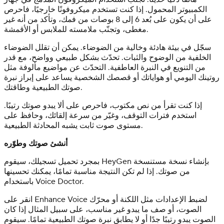
الكمبيوتر المحمول. إذا كنت تستخدم ميكروفونًا خارجيًا، فاحرص
على أن يكون على بُعد 6 إلى 8 بوصات من فمك، وتأكد من أنه غير
مغطى، وتجنّب ملامسته للملابس أو الأقمشة.
سجّل في بيئة هادئة وخالية من الضوضاء. يمكن أن تقلل الضوضاء
الخلفية من الوضوح والثبات. تحدّث بشكل طبيعي وواضح، مع قدر
من التنويع في النبرة العاطفية. التحدّث عن مواضيع مألوفة مثل
روتينك اليومي أو هواياتك أو قصصك الشخصية يساعد على إبراز نبرة
صوتك الطبيعية وطاقتك.
إذا كنت تقرأ من نص مكتوب، فاحرص على ألا يبدو صوتك رتيبًا.
استخدم فترات التوقف، وغيّر من سرعة إلقائك، وحافظ على
مستوى صوت ثابت يشبه المحادثة الطبيعية.
أنشئ صوتك وطوّره
بمجرد تحميل تسجيلك، سيقوم HeyGen بإنشاء نسخة مستنسخة
من صوتك. إذا لم تكن النتيجة مناسبة تمامًا، يمكنك تحسينها
باستخدام Voice Doctor.
انقر على Enhance Voice لضبط الإعدادات مثل اللكنة أو محرّك
الصوت، أو صف ما يبدو غير مناسب، على سبيل المثال إذا كان
الصوت يبدو رتيبًا جدًا أو لا يطابق نبرة صوتك الطبيعية تمامًا. سيقوم